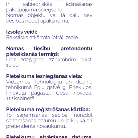
ir sabiedriskās ēdināšanas
pakalpojuma sniegšana.
Nomas objektu vai tā daļu nav
tiesības nodot apakšnomā.
Izsoles veidi:
Rakstiska atkārtota (otrā) izsole.
Nomas tiesību pretendentu
pieteikšanās termiņš:
Līdz 2025.gada 27.oktobrim plkst.
10:00
Pieteikuma iesniegšanas vieta:
Vidzemes Tehnoloģiju un dizaina
tehnikumā Egļu gatvē 9, Priekuļos,
Priekuļu pagastā, Cēsu novadā,
112.kabinetā.
Pieteikuma reģistrēšanas kārtība:
To saņemšanas secībā, norādot
saņemšanas datumu un laiku, kā arī
pretendenta nosaukumu.
Pieteikumu atvēršanas datums,