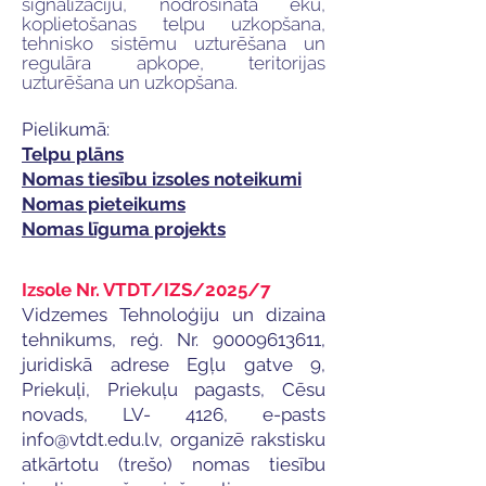
signalizāciju, nodrošināta ēku,
koplietošanas telpu uzkopšana,
tehnisko sistēmu uzturēšana un
regulāra apkope, teritorijas
uzturēšana un uzkopšana.
Pielikumā:
Telpu plāns
Nomas tiesību izsoles noteikumi
Nomas pieteikums
Nomas līguma projekts
Izsole Nr. VTDT/IZS/2025/7
Vidzemes Tehnoloģiju un dizaina
tehnikums, reģ. Nr.
90009613611
,
juridiskā adrese Egļu gatve 9,
Priekuļi, Priekuļu pagasts, Cēsu
novads, LV- 4126, e-pasts
info@vtdt.edu.lv
, organizē rakstisku
atkārtotu (trešo) nomas tiesību