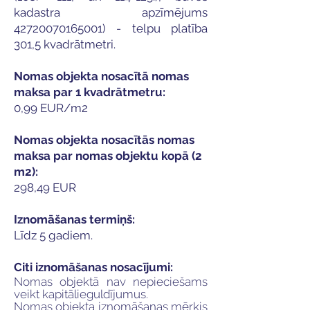
kadastra apzīmējums
42720070165001)
- telpu platība
301,5 kvadrātmetri.
Nomas objekta nosacītā nomas
maksa par 1 kvadrātmetru:
0,99 EUR/m2
Nomas objekta nosacītās nomas
maksa par nomas objektu kopā (2
m2):
298,49 EUR
Iznomāšanas termiņš:
Līdz 5 gadiem.
Citi iznomāšanas nosacījumi:
Nomas objektā nav nepieciešams
veikt kapitālieguldījumus.
Nomas objekta iznomāšanas mērķis