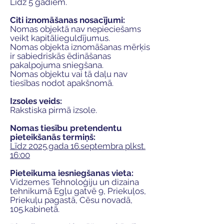
Līdz 5 gadiem.
Citi iznomāšanas nosacījumi:
Nomas objektā nav nepieciešams
veikt kapitālieguldījumus.
Nomas objekta iznomāšanas mērķis
ir sabiedriskās ēdināšanas
pakalpojuma sniegšana.
Nomas objektu vai tā daļu nav
tiesības nodot apakšnomā.
Izsoles veids:
Rakstiska pirmā izsole.
Nomas tiesību pretendentu
pieteikšanās termiņš:
Līdz 2025.gada 16.septembra plkst.
16:00
Pieteikuma iesniegšanas vieta:
Vidzemes Tehnoloģiju un dizaina
tehnikumā Egļu gatvē 9, Priekuļos,
Priekuļu pagastā, Cēsu novadā,
105.kabinetā.