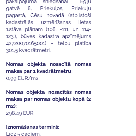
pakalpojuma sniegšanai Egļu
gatvē 8, Priekuļos, Priekuļu
pagastā, Cēsu novadā (atbilstoši
kadastrālās uzmērīšanas lietas
1.stāva plānam (108. -111, un 114-
123.), būves kadastra apzīmējums
42720070165001)
- telpu platība
301,5 kvadrātmetri.
Nomas objekta nosacītā nomas
maksa par 1 kvadrātmetru:
0,99 EUR/m2
Nomas objekta nosacītās nomas
maksa par nomas objektu kopā (2
m2):
298,49 EUR
Iznomāšanas termiņš:
Līdz 5 gadiem.