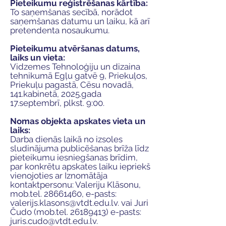
Pieteikumu reģistrēšanas kārtība:
To saņemšanas secībā, norādot
saņemšanas datumu un laiku, kā arī
pretendenta nosaukumu.
Pieteikumu atvēršanas datums,
laiks un vieta:
Vidzemes Tehnoloģiju un dizaina
tehnikumā Egļu gatvē 9, Priekuļos,
Priekuļu pagastā, Cēsu novadā,
141.kabinetā, 2025.gada
17.septembrī, plkst. 9:00.
Nomas objekta apskates vieta un
laiks:
Darba dienās laikā no izsoles
sludinājuma publicēšanas brīža līdz
pieteikumu iesniegšanas brīdim,
par konkrētu apskates laiku iepriekš
vienojoties ar Iznomātāja
kontaktpersonu: Valeriju Klāsonu,
mob.tel.
28661460
, e-pasts:
valerijs.klasons@vtdt.edu.lv
. vai Juri
Čudo (mob.tel.
26189413)
e-pasts:
juris.cudo@vtdt.edu.lv
.