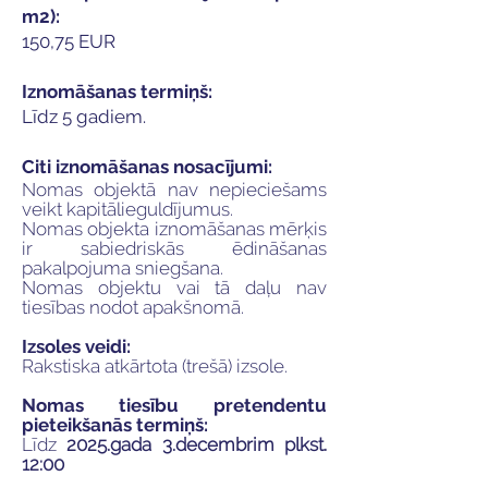
m2):
150,75 EUR
Iznomāšanas termiņš:
Līdz 5 gadiem.
Citi iznomāšanas nosacījumi:
Nomas objektā nav nepieciešams
veikt kapitālieguldījumus.
Nomas objekta iznomāšanas mērķis
ir sabiedriskās ēdināšanas
pakalpojuma sniegšana.
Nomas objektu vai tā daļu nav
tiesības nodot apakšnomā.
Izsoles veidi:
Rakstiska atkārtota (trešā) izsole.
Nomas tiesību pretendentu
pieteikšanās termiņš:
Līdz
2025.gada 3.decembrim plkst.
12:00