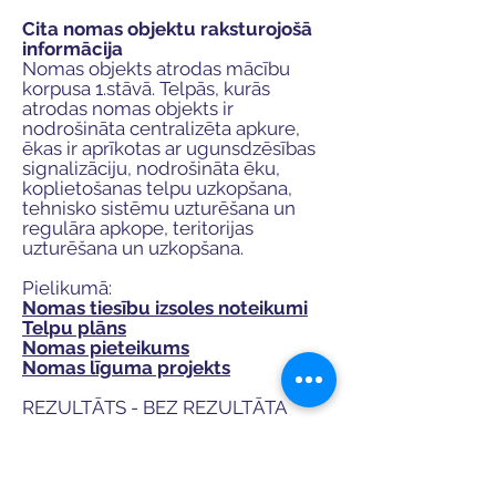
Cita nomas objektu raksturojošā
informācija
Nomas objekts atrodas mācību
korpusa 1.stāvā. Telpās, kurās
atrodas nomas objekts ir
nodrošināta centralizēta apkure,
ēkas ir aprīkotas ar ugunsdzēsības
signalizāciju, nodrošināta ēku,
koplietošanas telpu uzkopšana,
tehnisko sistēmu uzturēšana un
regulāra apkope, teritorijas
uzturēšana un uzkopšana.
Pielikumā:
Nomas tiesību izsoles noteikumi
Telpu plāns
Nomas pieteikums
Nomas līguma projekts​​​​
REZULTĀTS - BEZ REZULTĀTA
Izsole Nr. VTDT/IZS/2025/4