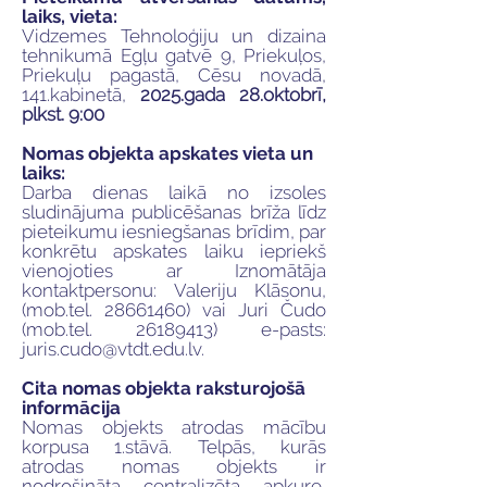
laiks, vieta:
Vidzemes Tehnoloģiju un dizaina
tehnikumā Egļu gatvē 9, Priekuļos,
Priekuļu pagastā, Cēsu novadā,
141.kabinetā,
2025.gada 28.oktobrī,
plkst. 9:00
Nomas objekta apskates vieta un
laiks:
Darba dienas laikā no izsoles
sludinājuma publicēšanas brīža līdz
pieteikumu iesniegšanas brīdim, par
konkrētu apskates laiku iepriekš
vienojoties ar Iznomātāja
kontaktpersonu: Valeriju Klāsonu,
(mob.tel.
28661460)
vai Juri Čudo
(mob.tel.
26189413)
e-pasts:
juris.cudo@vtdt.edu.lv
.
Cita nomas objekta raksturojošā
informācija
Nomas objekts atrodas mācību
korpusa 1.stāvā. Telpās, kurās
atrodas nomas objekts ir
nodrošināta centralizēta apkure,