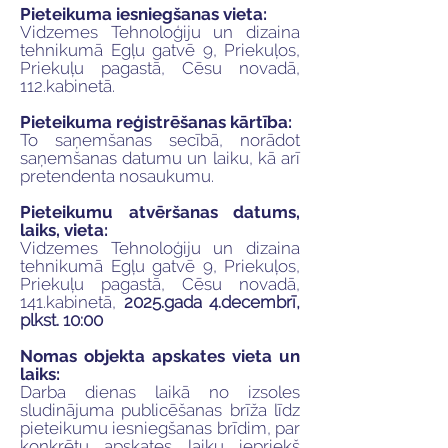
Pieteikuma iesniegšanas vieta:
Vidzemes Tehnoloģiju un dizaina
tehnikumā Egļu gatvē 9, Priekuļos,
Priekuļu pagastā, Cēsu novadā,
112.kabinetā.
Pieteikuma reģistrēšanas kārtība:
To saņemšanas secībā, norādot
saņemšanas datumu un laiku, kā arī
pretendenta nosaukumu.
Pieteikumu atvēršanas datums,
laiks, vieta:
Vidzemes Tehnoloģiju un dizaina
tehnikumā Egļu gatvē 9, Priekuļos,
Priekuļu pagastā, Cēsu novadā,
141.kabinetā,
2025.gada 4.decembrī,
plkst. 10:00
Nomas objekta apskates vieta un
laiks:
Darba dienas laikā no izsoles
sludinājuma publicēšanas brīža līdz
pieteikumu iesniegšanas brīdim, par
konkrētu apskates laiku iepriekš