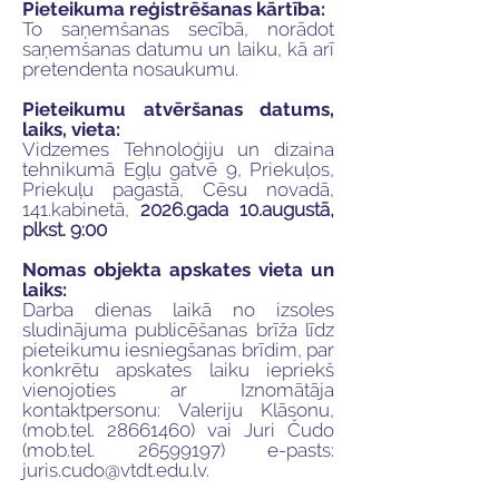
Pieteikuma reģistrēšanas kārtība:
To saņemšanas secībā, norādot
saņemšanas datumu un laiku, kā arī
pretendenta nosaukumu.
Pieteikumu atvēršanas datums,
laiks, vieta:
Vidzemes Tehnoloģiju un dizaina
tehnikumā Egļu gatvē 9, Priekuļos,
Priekuļu pagastā, Cēsu novadā,
141.kabinetā,
2026.gada 10.augustā,
plkst. 9:00
Nomas objekta apskates vieta un
laiks:
Darba dienas laikā no izsoles
sludinājuma publicēšanas brīža līdz
pieteikumu iesniegšanas brīdim, par
konkrētu apskates laiku iepriekš
vienojoties ar Iznomātāja
kontaktpersonu: Valeriju Klāsonu,
(mob.tel.
28661460)
vai Juri Čudo
(mob.tel.
26599197)
e-pasts:
juris.cudo@vtdt.edu.lv
.