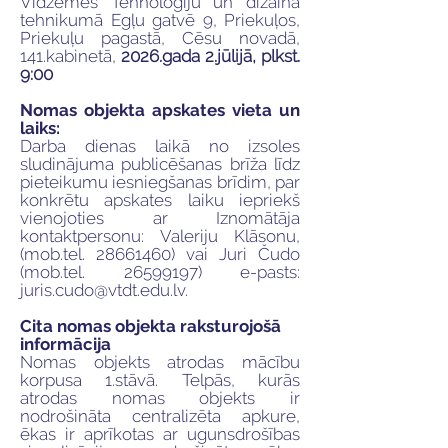
Vidzemes Tehnoloģiju un dizaina
tehnikumā Egļu gatvē 9, Priekuļos,
Priekuļu pagastā, Cēsu novadā,
141.kabinetā,
2026.gada 2.jūlijā, plkst.
9:00
Nomas objekta apskates vieta un
laiks:
Darba dienas laikā no izsoles
sludinājuma publicēšanas brīža līdz
pieteikumu iesniegšanas brīdim, par
konkrētu apskates laiku iepriekš
vienojoties ar Iznomātāja
kontaktpersonu: Valeriju Klāsonu,
(mob.tel.
28661460)
vai Juri Čudo
(mob.tel.
26599197)
e-pasts:
juris.cudo@vtdt.edu.lv
.
Cita nomas objekta raksturojošā
informācija
Nomas objekts atrodas mācību
korpusa 1.stāvā. Telpās, kurās
atrodas nomas objekts ir
nodrošināta centralizēta apkure,
ēkas ir aprīkotas ar ugunsdrošības