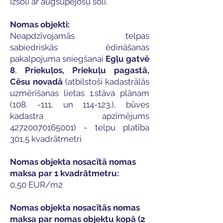
izsoli ar augšupejošu soli.​
Nomas objekti:
Neapdzīvojamās telpas
sabiedriskās ēdināšanas
pakalpojuma sniegšanai
Egļu gatvē
8
,
Priekuļos, Priekuļu pagastā,
Cēsu novadā
(atbilstoši kadastrālās
uzmērīšanas lietas 1.stāva plānam
(108. -111, un 114-123.), būves
kadastra apzīmējums
42720070165001)
- telpu platība
301,5 kvadrātmetri
Nomas objekta nosacītā nomas
maksa par 1 kvadrātmetru:
0,50 EUR/m2
Nomas objekta nosacītās nomas
maksa par nomas objektu kopā (2