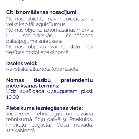
Citi iznomāšanas nosacījumi:
Nomas objektā nav nepieciešams
veikt kapitālieguldījumus.
Nomas objekta iznomāšanas mērķis
ir sabiedriskās ēdināšanas
pakalpojuma sniegšana.
Nomas objektu vai tā daļu nav
tiesības nodot apakšnomā.
Izsoles veidi:
Rakstiska atkārtota (otrā) izsole.
Nomas tiesību pretendentu
pieteikšanās termiņš:
Līdz 2026.gada 07.augustam plkst.
10:00
Pieteikuma iesniegšanas vieta:
Vidzemes Tehnoloģiju un dizaina
tehnikumā Egļu gatvē 9, Priekuļos,
Priekuļu pagastā, Cēsu novadā,
112.kabinetā.