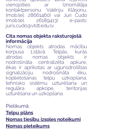
vienojoties ar Iznomātāja
kontaktpersonu: Valēriju Klāsonu,
(mob.tel.
28661460)
vai Juri Čudo
(mob.tel.
26189413)
e-pasts:
juris.cudo@vtdt.edu.lv
.
Cita nomas objekta raksturojošā
informācija
Nomas objekts atrodas mācību
korpusa 1.stāvā. Telpās, kurās
atrodas nomas objekts ir
nodrošināta centralizēta apkure,
ēkas ir aprīkotas ar ugunsdrošības
signalizāciju, nodrošināta ēku,
koplietošanas telpu uzkopšana,
tehnisko sistēmu uzturēšana un
regulāra apkope, teritorijas
uzturēšana un uzkopšana.
Pielikumā:
Telpu plāns
Nomas tiesību izsoles noteikumi
Nomas pieteikums