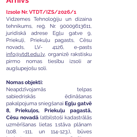
Arhīvs
Izsole Nr. VTDT/IZS/2026/1
Vidzemes Tehnoloģiju un dizaina
tehnikums, reģ. Nr.
90009613611
,
juridiskā adrese Egļu gatve 9,
Priekuļi, Priekuļu pagasts, Cēsu
novads, LV- 4126, e-pasts
info@vtdt.edu.lv
, organizē rakstisku
pirmo nomas tiesību izsoli ar
augšupejošu soli.
Nomas objekti:
Neapdzīvojamās telpas
sabiedriskās ēdināšanas
pakalpojuma sniegšanai
Egļu gatvē
8, Priekuļos, Priekuļu pagastā,
Cēsu novadā
(atbilstoši kadastrālās
uzmērīšanas lietas 1.stāva plānam
(108. -111, un 114-123.), būves