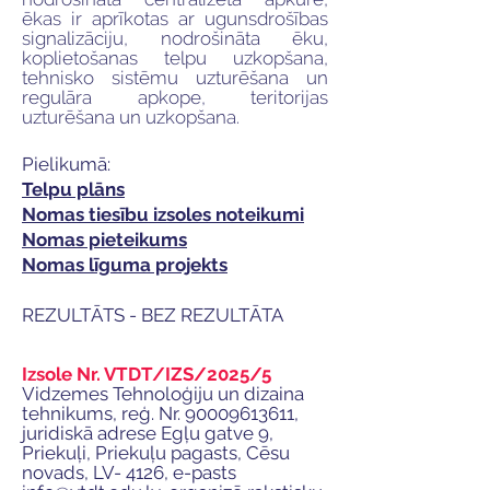
ēkas ir aprīkotas ar ugunsdrošības
signalizāciju, nodrošināta ēku,
koplietošanas telpu uzkopšana,
tehnisko sistēmu uzturēšana un
regulāra apkope, teritorijas
uzturēšana un uzkopšana.
Pielikumā:
Telpu plāns
Nomas tiesību izsoles noteikumi
Nomas pieteikums
Nomas līguma projekts
REZULTĀTS - BEZ REZULTĀTA
Izsole Nr. VTDT/IZS/2025/5
Vidzemes Tehnoloģiju un dizaina
tehnikums, reģ. Nr.
90009613611
,
juridiskā adrese Egļu gatve 9,
Priekuļi, Priekuļu pagasts, Cēsu
novads, LV- 4126, e-pasts