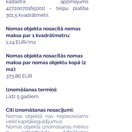
kadastra apzīmējums
42720070165001)
- telpu platība
301,5 kvadrātmetri.
Nomas objekta nosacītā nomas
maksa par 1 kvadrātmetru:
1,24 EUR/m2
Nomas objekta nosacītās nomas
maksa par nomas objektu kopā (2
m2):
373,86 EUR
Iznomāšanas termiņš:
Līdz 5 gadiem.
Citi iznomāšanas nosacījumi:
Nomas objektā nav nepieciešams
veikt kapitālieguldījumus.
Nomas objekta iznomāšanas mērķis