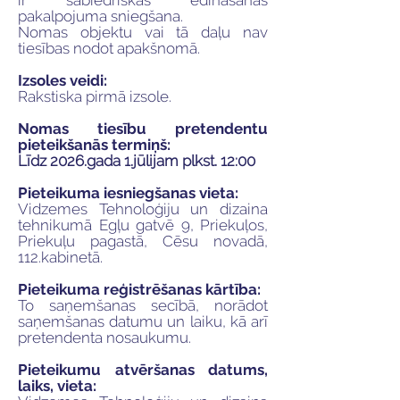
ir sabiedriskās ēdināšanas
pakalpojuma sniegšana.
Nomas objektu vai tā daļu nav
tiesības nodot apakšnomā.
Izsoles veidi:
Rakstiska pirmā izsole.
Nomas tiesību pretendentu
pieteikšanās termiņš:
Līdz 2026.gada 1.jūlijam plkst. 12:00
Pieteikuma iesniegšanas vieta:
Vidzemes Tehnoloģiju un dizaina
tehnikumā Egļu gatvē 9, Priekuļos,
Priekuļu pagastā, Cēsu novadā,
112.kabinetā.
Pieteikuma reģistrēšanas kārtība:
To saņemšanas secībā, norādot
saņemšanas datumu un laiku, kā arī
pretendenta nosaukumu.
Pieteikumu atvēršanas datums,
laiks, vieta: