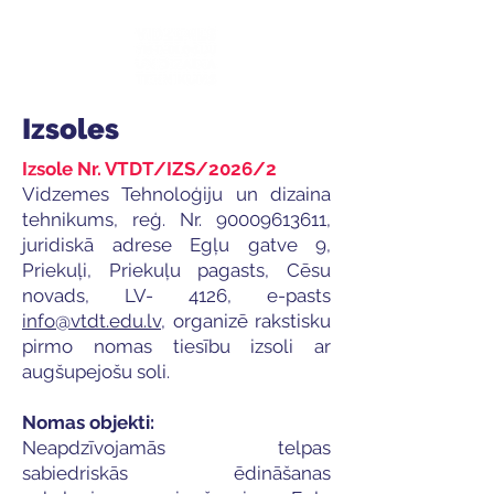
Izsoles
Izsole Nr. VTDT/IZS/2026/2
Vidzemes Tehnoloģiju un dizaina
tehnikums, reģ. Nr.
90009613611
,
juridiskā adrese Egļu gatve 9,
Priekuļi, Priekuļu pagasts, Cēsu
novads, LV- 4126, e-pasts
info@vtdt.edu.lv
, organizē rakstisku
pirmo nomas tiesību izsoli ar
augšupejošu soli.
Nomas objekti:
Neapdzīvojamās telpas
sabiedriskās ēdināšanas