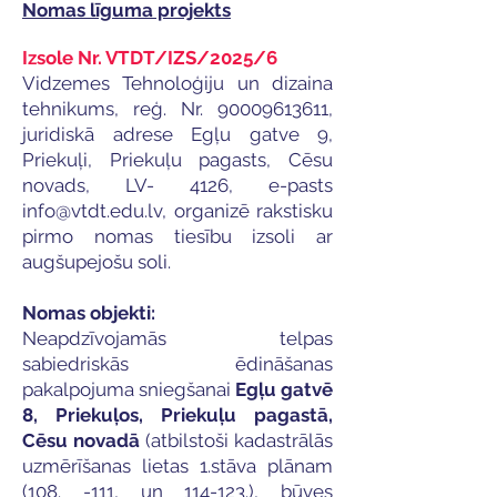
Nomas līguma projekts
Izsole Nr. VTDT/IZS/2025/6
Vidzemes Tehnoloģiju un dizaina
tehnikums, reģ. Nr.
90009613611
,
juridiskā adrese Egļu gatve 9,
Priekuļi, Priekuļu pagasts, Cēsu
novads, LV- 4126, e-pasts
info@vtdt.edu.lv
, organizē rakstisku
pirmo nomas tiesību izsoli ar
augšupejošu soli.​
Nomas objekti:
Neapdzīvojamās telpas
sabiedriskās ēdināšanas
pakalpojuma sniegšanai
Egļu gatvē
8, Priekuļos, Priekuļu pagastā,
Cēsu novadā
(atbilstoši kadastrālās
uzmērīšanas lietas 1.stāva plānam
(108. -111, un 114-123.), būves