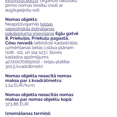
info@vtdt.edu.lv
, organizē rakstisku
pirmo nomas tiesību izsoli ar
augšupejošu soli.
Nomas objekts:
Neapdzīvojamās
telpas
sabiedriskās ēdināšanas
pakalpojuma sniegšanai
Egļu gatvē
8, Priekuļos, Priekuļu pagastā,
Cēsu novadā
(atbilstoši kadastrālās
uzmērīšanas lietas 1.stāva plānam
(108. -111, un 114-123.), būves
kadastra apzīmējums
42720070165001)
- telpu platība
301,5 kvadrātmetri.
Nomas objekta nosacītā nomas
maksa par 1 kvadrātmetru:
1,24 EUR/kv.m.
Nomas objekta nosacītās nomas
maksa par nomas objektu kopā:
373,86 EUR
Iznomāšanas termiņš: