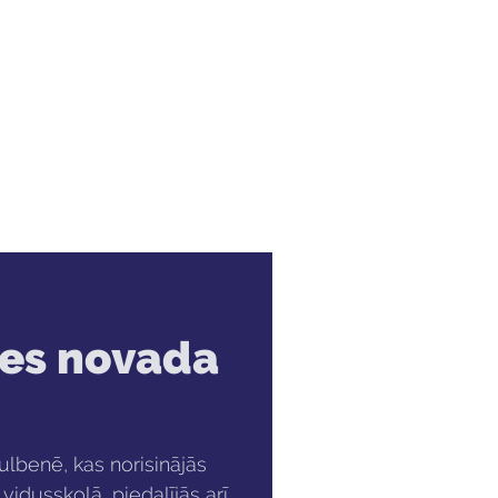
Audzēkņiem
Kas jauns?
nes novada
Gulbenē, kas norisinājās
vidusskolā, piedalījās arī