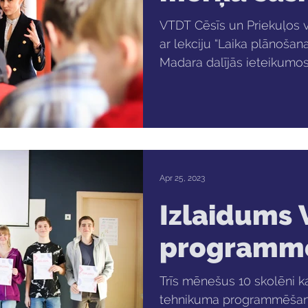
VTDT Cēsīs un Priekuļos 
ar lekciju “Laika plānošana,
Madara dalījās ieteikumos u
Apr 25, 2023
Izlaidums
programmē
Trīs mēnešus 10 skolēni ka
tehnikuma programmēšana