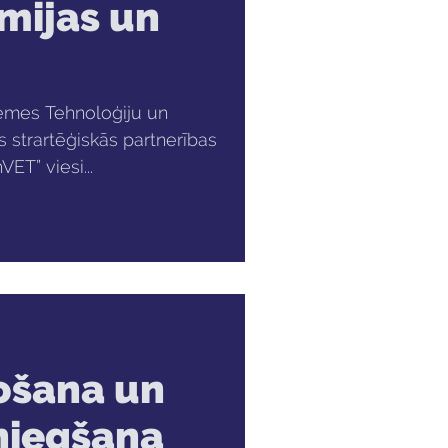
omijas un
dzemes Tehnoloģiju un
s strartēģiskās partnerības
ET” viesi...
ošana un
niegšana