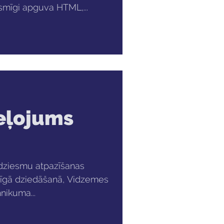
ksmīgi apguva HTML,...
eļojums
s dziesmu atpazīšanas
opīgā dziedāšanā, Vidzemes
nikuma...