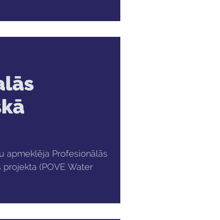
alās
skā
viju apmeklēja Profesionālās
s projekta (POVE Water