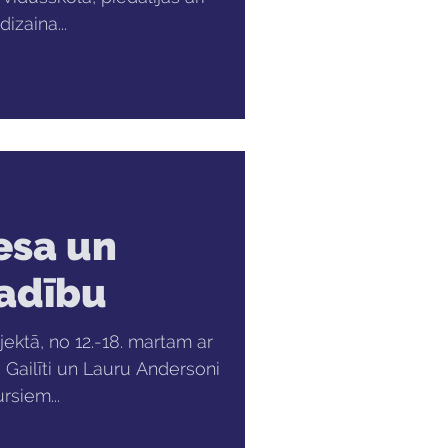
izaina...
esa un
vadību
jektā, no 12.-18. martam ar
Gailīti un Lauru Andersoni
rsiem...