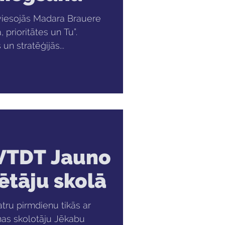
viesojās Madara Brauere
 prioritātes un Tu”.
n stratēģijās...
 VTDT Jauno
tāju skolā
tru pirmdienu tikās ar
s skolotāju Jēkabu