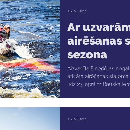
Apr 26, 2023
Ar uzvarām
airēšanas 
sezona
Aizvadītajā nedēļas nogalē
atklāta airēšanas slaloma
līdz 23. aprīlim Bauskā ierad
Apr 26, 2023