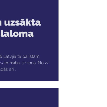
 uzsākta
slaloma
 Latvijā tā pa īstam
 sacensību sezona. No 22.
ās arī...