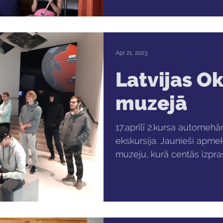
Apr 21, 2023
Latvijas O
muzejā
17.aprīlī 2.kursa automeh
ekskursija. Jaunieši apmek
muzeju, kurā centās izprast