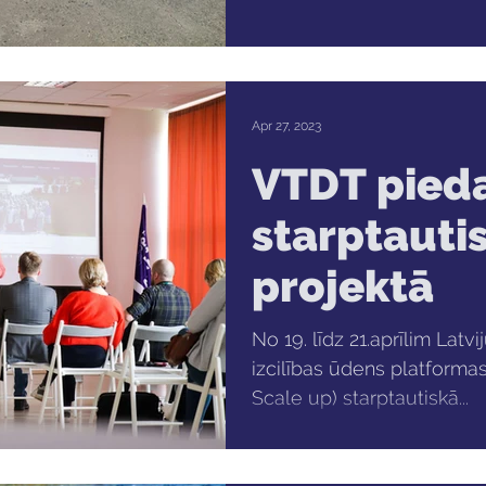
Apr 27, 2023
VTDT pied
starptauti
projektā
No 19. līdz 21.aprīlim Lat
izcilības ūdens platforma
Scale up) starptautiskā...