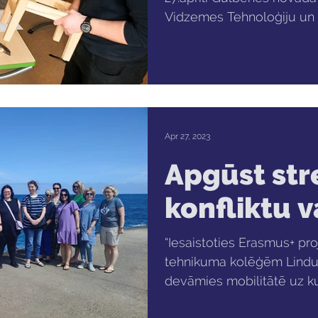
Vidzemes Tehnoloģiju un d
Apr 27, 2023
Apgūst str
konfliktu 
“Iesaistoties Erasmus+ pro
tehnikuma kolēģēm Lindu 
devāmies mobilitātē uz ku