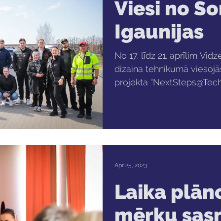
Viesi no S
Igaunijas
No 17. līdz 21. aprīlim Vi
dizaina tehnikumā viesojā
projekta “NextSteps@TechV
Apr 25, 2023
Laika plān
mērķu sas