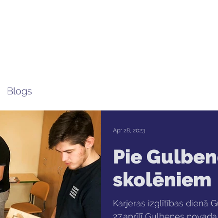
ola
Profesijas
Uzņemšana
Pieaugušajiem
Blogs
Apr 28, 2023
Pie Gulbe
skolēniem
Karjeras izglītības dienā 
27.aprīlī Gulbenes novada 