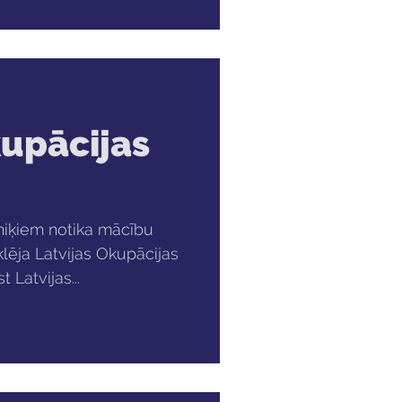
kupācijas
āniķiem notika mācību
lēja Latvijas Okupācijas
 Latvijas...