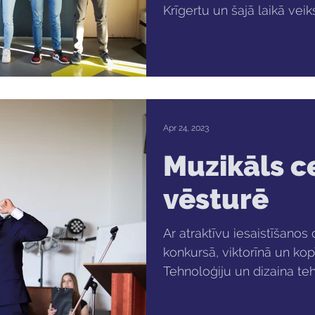
Krīgertu un šajā laikā vei
Apr 24, 2023
Muzikāls c
vēsturē
Ar atraktīvu iesaistīšano
konkursā, viktorīnā un k
Tehnoloģiju un dizaina teh