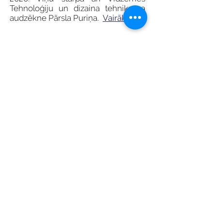
Tehnoloģiju un dizaina tehnikuma
audzēkne Pārsla Puriņa.
Vairāk
Dizaineri apmeklē RTU Dizaina
laboratoriju
Tehnikuma mēbeļu un apģērba
dizaina 2.kursa audzēkņi
pasniedzējas Elīnas Bušmanes
vadībā šonedēļ viesojās Rīgas
Tehniskās universitātes Dizaina un
tehnoloģiju institūtā, kā arī RTU