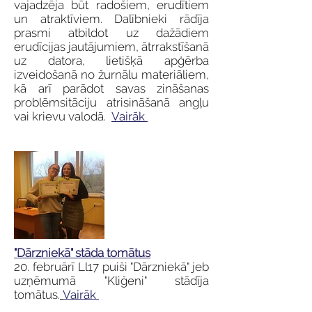
vajadzēja būt radošiem, erudītiem
un atraktīviem. Dalībnieki rādīja
prasmi atbildot uz dažādiem
erudīcijas jautājumiem, ātrrakstīšanā
uz datora, lietišķā apģērba
izveidošanā no žurnālu materiāliem,
kā arī parādot savas zināšanas
problēmsitāciju atrisināšanā angļu
vai krievu valodā.
Vairāk
"Dārzniekā" stāda tomātus
20. februārī Ll17 puiši "Dārzniekā" jeb
uzņēmumā "Kliğeni" stādīja
tomātus.
Vairāk