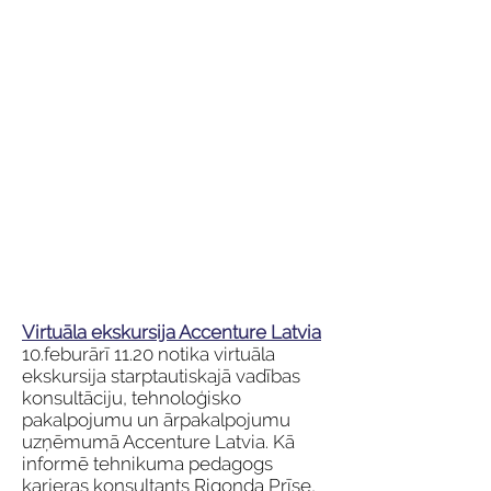
Virtuāla ekskursija Accenture Latvia
10.feburārī 11.20 notika virtuāla
ekskursija starptautiskajā vadības
konsultāciju, tehnoloģisko
pakalpojumu un ārpakalpojumu
uzņēmumā Accenture Latvia. Kā
informē tehnikuma pedagogs
karjeras konsultants Rigonda Prīse,