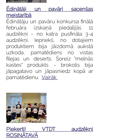
Ēdinātāji un pavāri sacenšas
meistarībā
Ēdinātāju un pavāru konkursa finālā
februāra izskaņā piedalījās 11
audzēkņi - no katra pusfināla 3-4
audzēkņi. Iepriekš, no dotajiem
produktiem bija jāizdomā aukstā
uzkoda, pamatēdiens no vistas
filejas un deserts. Šoreiz "melnās
kastes" produkts - brokolis bija
jāpagatavo un jāpasniedz kopā ar
pamatēdienu.
Vairāk
Pieķerti! VTDT audzēkņi
ROSINĀTAVĀ