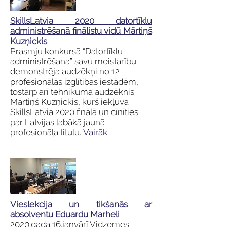
SkillsLatvia 2020 datortīklu
administrēšanā finālistu vidū Mārtiņš
Kuzņickis
Prasmju konkursā “Datortīklu
administrēšana” savu meistarību
demonstrēja audzēkņi no 12
profesionālās izglītības iestādēm,
tostarp arī tehnikuma audzēknis
Mārtiņš Kuzņickis, kurš iekļuva
SkillsLatvia 2020 finālā un cīnīties
par Latvijas labākā jaunā
profesionāļa titulu.
Vairāk
Vieslekcija un tikšanās ar
absolventu Eduardu Marheli
2020.gada 16.janvārī Vidzemes