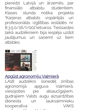
pieredzi Latvijā un ārzemēs, par
finansiālo atbalstu studentiem.
Klases stunda notika projekta
"Karjeras atbalsts vispārējās un
profesionālās izglītības iestādēs nr.
8.3.5.0/16/I/001"ietvaros. Tiešsaistes
laikā audzēkņiem bija iespēja uzdot
jautājumus un saņemt uz tiem
atbildes.
Apgūst agronomiju Valmierā
LA18 audzēkņi šonedēļ zinības
agronomijā apguva Valmierā,
viesojoties pie atsaucīgajiem,
gudrajiem Valsts augu aizsardzības
dienesta un lauksaimnieku
kooperatīva VAKS