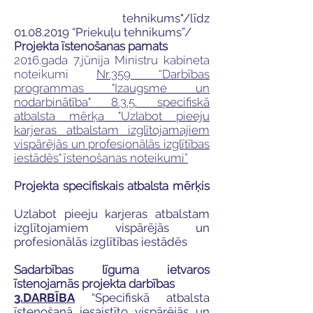
tehnikums"
/līdz
01.08.2019
“Priekuļu tehnikums”/
Projekta īstenošanas pamats
2016.gada 7.jūnija Ministru kabineta
noteikumi
Nr.359 “Darbības
programmas "Izaugsme un
nodarbinātība" 8.3.5. specifiskā
atbalsta mērķa "Uzlabot pieeju
karjeras atbalstam izglītojamajiem
vispārējās un profesionālās izglītības
iestādēs" īstenošanas noteikumi”
Projekta specifiskais atbalsta mērķis
Uzlabot pieeju karjeras atbalstam
izglītojamiem vispārējās un
profesionālās izglītības iestādēs
Sadarbības līguma ietvaros
īstenojamās projekta darbības
3.DARBĪBA
“Specifiskā atbalsta
īstenošanā iesaistīto vispārējās un