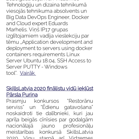
Tehnoloģiju un dizaina tehnikumā
viesojās tehnikuma absolvents un
Big Data DevOps Engineer, Docker
and Cloud expert Eduards
Marhelis. Viņš IP17 grupas
izglītojamiem vadīja vieslekciju par
tēmu „Application development and
deployment to servers using docker
containers requirements Linux
Server Ubuntu 18.04, SSH Access to
Server PUTTY - Windows
tool”.
Vairāk
SkillsLatvia 2020 finālistu vidū iekļūst
Pārsla Puriņa
Prasmju konkursos “Restorānu
serviss” un “Ēdienu gatavošana”
noskaidroti tie dalībnieki, kuri jau
aprīļa beigās cīnīsies par godalgām
nacionālajā jauno profesionāļu
meistarības konkursā SkillsLatvia
2020. Viņu starpā arī Vidzemes