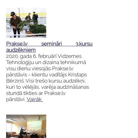
Prakse.lv semināri 3.kursu
audzēkņiem
2020. gada 6. februārī Vidzemes
Tehnoloģiju un dizaina tehnikumā
visu dienu viesojās Prakse.lv
pārstāvis - klientu vadītājs Kristaps
Bērziņš. Visi trešo kursu audzēkņi,
kuri to vēlējās, varēja audzināšanas
stundā tikties ar Prakse.lv
pārstāvi.
Vairāk