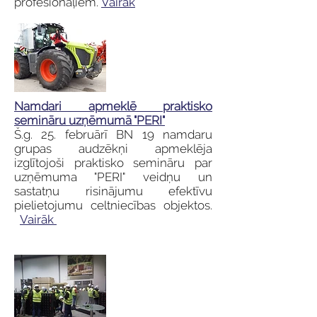
profesionāļiem.
Vairāk
Namdari apmeklē praktisko
semināru uzņēmumā "PERI"
Š.g. 25. februārī BN 19 namdaru
grupas audzēkņi apmeklēja
izglītojoši praktisko semināru par
uzņēmuma "PERI" veidņu un
sastatņu risinājumu efektīvu
pielietojumu celtniecības objektos.
Vairāk