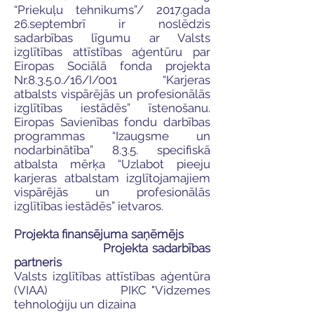
“Priekuļu tehnikums”/ 2017.gada
26.septembrī ir noslēdzis
sadarbības līgumu ar Valsts
izglītības attīstības aģentūru par
Eiropas Sociālā fonda projekta
Nr.8.3.5.0./16/I/001 “Karjeras
atbalsts vispārējās un profesionālās
izglītības iestādēs” īstenošanu.
Eiropas Savienības fondu darbības
programmas “Izaugsme un
nodarbinātība” 8.3.5. specifiskā
atbalsta mērķa “Uzlabot pieeju
karjeras atbalstam izglītojamajiem
vispārējās un profesionālās
izglītības iestādēs” ietvaros.
Projekta finansējuma saņēmējs
Projekta sadarbības
partneris
Valsts izglītības attīstības aģentūra
(VIAA)
PIKC "Vidzemes
tehnoloģiju un dizaina