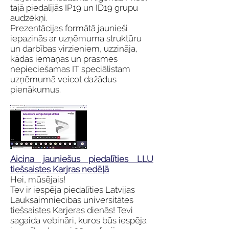
tajā piedalījās IP19 un ID19 grupu
audzēkņi.
Prezentācijas formātā jaunieši
iepazinās ar uzņēmuma struktūru
un darbības virzieniem, uzzināja,
kādas iemaņas un prasmes
nepieciešamas IT speciālistam
uzņēmumā veicot dažādus
pienākumus.
Aicina jauniešus piedalīties LLU
tiešsaistes Karjras nedēļā
Hei, mūsējais!
Tev ir iespēja piedalīties Latvijas
Lauksaimniecības universitātes
tiešsaistes Karjeras dienās! Tevi
sagaida vebināri, kuros būs iespēja