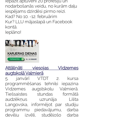
iepazīt aptuveni 20 profesiju un
nodarbošanās veidu, no kurām daļu
iespējams dzirdēsi pirmo reizi.
Kad? No 10. -12. februārim
Kur? LLU mājaslapā un Facebook
kontā.
Ieplāno!
Attālināti viesojas Vidzemes
augtskolā Valmierā
5. janvārī VTDT 2. kursa
programmēšanas tehniķi iepazina
Vidzemes augstskolu Valmierā.
Tiešsaistes stundas formātā
audzēkņus uzrunāja Lilita
Langovska, informējot par studiju
programmu piedavājumu, darba
devēju izvēli, studējošo darba