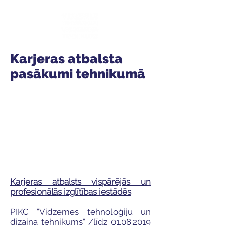
Karjeras atbalsta
pasākumi tehnikumā
Karjeras atbalsts vispārējās un
profesionālās izglītības iestādēs
PIKC "Vidzemes tehnoloģiju un
dizaina tehnikums" /līdz
01.08.2019