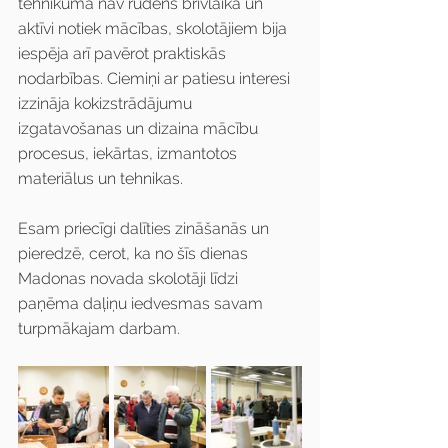
tehnikumā nav rudens brīvlaika un 
aktīvi notiek mācības, skolotājiem bija 
iespēja arī pavērot praktiskās 
nodarbības. Ciemiņi ar patiesu interesi 
izzināja kokizstrādājumu 
izgatavošanas un dizaina mācību 
procesus, iekārtas, izmantotos 
materiālus un tehnikas. 
Esam priecīgi dalīties zināšanās un 
pieredzē, cerot, ka no šīs dienas 
Madonas novada skolotāji līdzi 
paņēma daļiņu iedvesmas savam 
turpmākajam darbam.