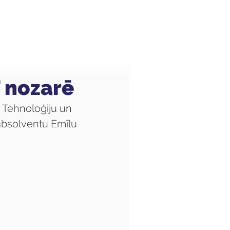
Audzēkņiem
Kas jauns?
T nozarē
 Tehnoloģiju un 
bsolventu Emīlu 