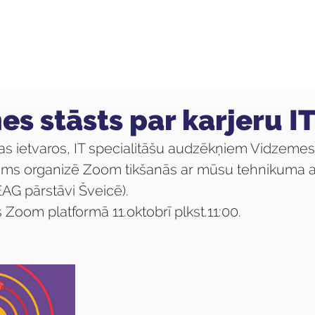
ola
Profesijas
Uzņemšana
Pieaugušajiem
es stāsts par karjeru I
as ietvaros, IT specialitāšu audzēkņiem Vidzemes
kums organizē Zoom tikšanās ar mūsu tehnikuma a
AG pārstāvi Šveicē).
 Zoom platformā 11.oktobrī plkst.11:00.