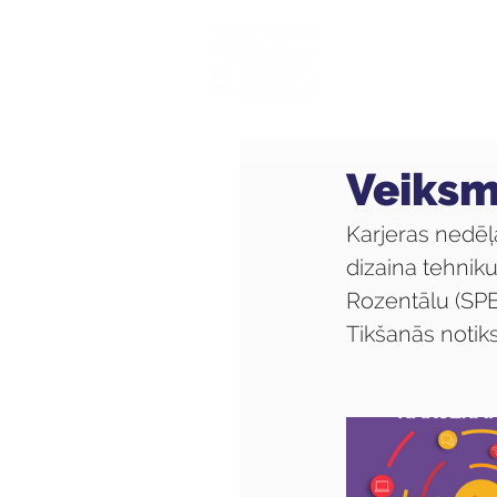
Mūsu sk
Veiksm
Karjeras nedēļ
dizaina tehni
Rozentālu (SPE
Tikšanās notiks