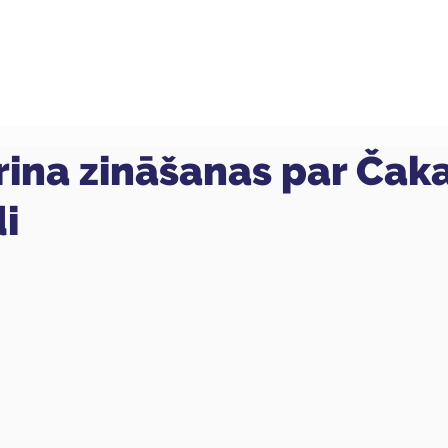
ola
Profesijas
Uzņemšana
Pieaugušajiem
rina zināšanas par Čak
i