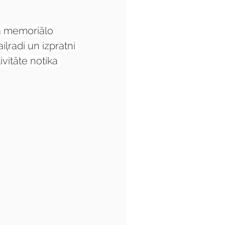
a memoriālo 
ļradi un izpratni 
vitāte notika 