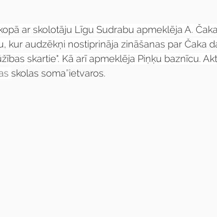
kopā ar skolotāju Līgu Sudrabu apmeklēja A. Čak
, kur audzēkņi nostiprināja zināšanas par Čaka dai
bas skartie". Kā arī apmeklēja Piņķu baznīcu. Akti
as 
skolas soma
”
ietvaros. 