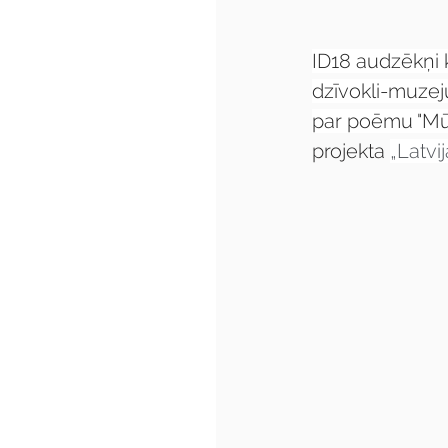
ID18 audzēkņi 
dzīvokli-muzeju
par poēmu "Mūžī
projekta 
„Latvij