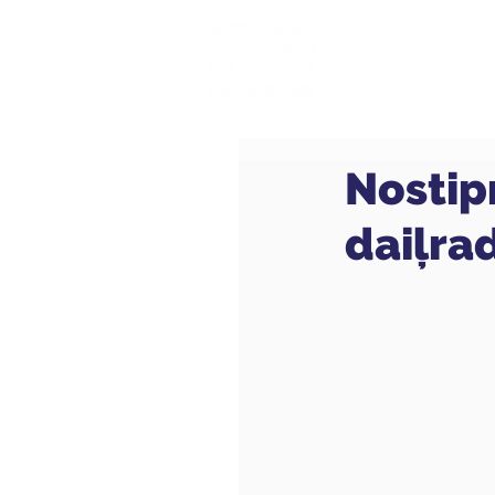
Mūsu sk
Nostip
daiļrad