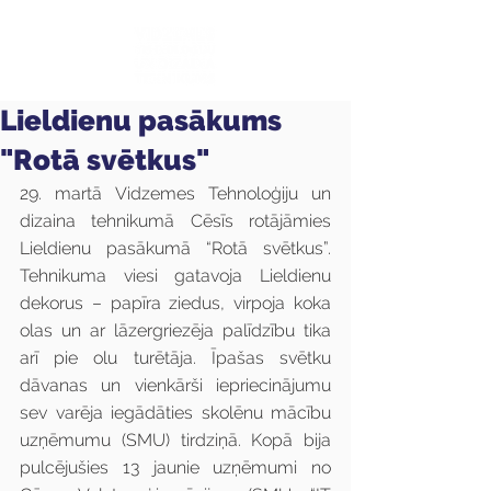
Lieldienu pasākums
"Rotā svētkus"
29. martā Vidzemes Tehnoloģiju un 
dizaina tehnikumā Cēsīs rotājāmies 
Lieldienu pasākumā “Rotā svētkus”. 
Tehnikuma viesi gatavoja Lieldienu 
dekorus – papīra ziedus, virpoja koka 
olas un ar lāzergriezēja palīdzību tika 
arī pie olu turētāja. Īpašas svētku 
dāvanas un vienkārši iepriecinājumu 
sev varēja iegādāties skolēnu mācību 
uzņēmumu (SMU) tirdziņā. Kopā bija 
pulcējušies 13 jaunie uzņēmumi no 