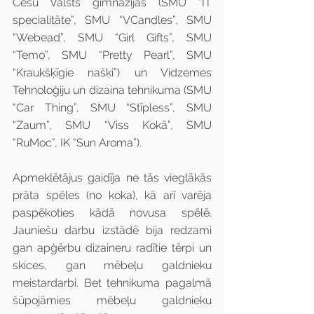
Cēsu Valsts ģimnāzijas (SMU “IT 
specialitāte”, SMU “VCandles”, SMU 
“Webead”, SMU “Girl Gifts”, SMU 
“Temo”, SMU “Pretty Pearl”, SMU 
“Kraukšķīgie našķi”) un Vidzemes 
Tehnoloģiju un dizaina tehnikuma (SMU 
“Car Thing”, SMU “Stīpless”, SMU 
“Zaum”, SMU “Viss Kokā”, SMU 
“RuMoc”, IK “Sun Aroma”).
Apmeklētājus gaidīja ne tās vieglākās 
prāta spēles (no koka), kā arī varēja 
paspēkoties kādā novusa spēlē. 
Jauniešu darbu izstādē bija redzami 
gan apģērbu dizaineru radītie tērpi un 
skices, gan mēbeļu galdnieku 
meistardarbi. Bet tehnikuma pagalmā 
šūpojāmies mēbeļu galdnieku 