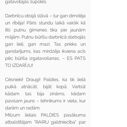
gatavotajās šūpolēs.
Darbnīcu otrajā stāvā – tur gan dimdēja 
un rībēja! Pāris stundu laikā vairāk kā 
80 putnu ģimenes tika pie jaunām 
mājām. Putnu būrīšu darbnīcā darbojās 
gan lieli, gan mazi. Tas prieks un 
gandarījums, kas mirdzēja ikviena acīs 
pēc būrīša izgatavošanas, – ES PATS 
TO IZDARĪJU!
Cēsnieki! Draugi! Paldies, ka tik lielā 
pulkā atnācāt, bijāt kopā. Varbūt 
kādam tas bija zināms, kādam 
pavisam jauns – tehnikums ir vieta, kur 
darām un radām.
Milzum lielais PALDIES pasākuma 
atbalstītājam "RAIRU galdniecība" par 