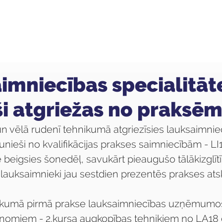
ola
Profesijas
Uzņemšana
Pieaugušajiem
imniecības specialitāt
ši atgriežas no praksē
 un vēlā rudenī tehnikumā atgriezīsies lauksaimnie
aunieši no kvalifikācijas prakses saimniecībām - L
 beigsies šonedēļ, savukārt pieaugušo tālākizglīt
 lauksaimnieki jau sestdien prezentēs prakses atsk
 sākumā pirmā prakse lauksaimniecības uzņēmumos
nomiem - 2.kursa augkopības tehniķiem no LA18 