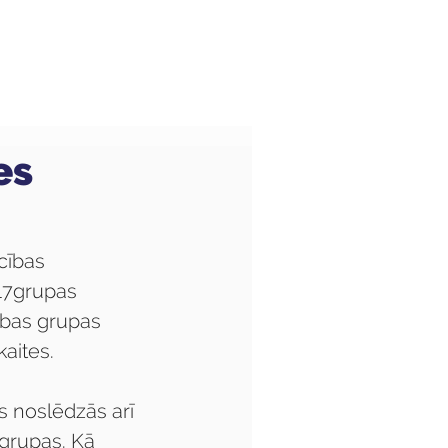
Audzēkņiem
Kas jauns?
es
m
cības 
I17grupas 
ības grupas 
aites.
 noslēdzās arī 
grupas. Kā 