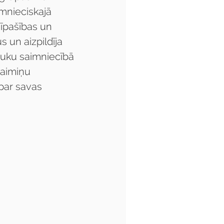
imnieciskajā 
īpašības un 
 un aizpildīja 
uku saimniecībā 
kaimiņu 
 par savas 