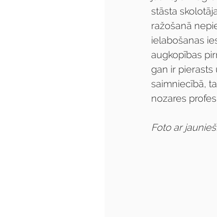
stāsta skolotāj
ražošanā nepie
ielabošanas ies
augkopības pi
gan ir pierasts
saimniecībā, ta
nozares profes
Foto ar jaunie