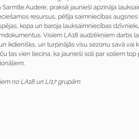
a Sarmīte Audere, praksē jaunieši apzināja lauksa
ciešamos resursus, pētīja saimniecības augsnes 
pējas, kopa un baroja lauksaimniecības dzīvniekus
rmdokumentus. Visiem LA18 audzēkņiem darbs la
 un ikdienišķs, un turpinājās visu sezonu savā vai 
ču tas vien liecina, ka jaunieši soli par soliem top
ionāļiem. 
šiem no LA18 un LI17 grupām