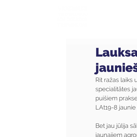
Mūsu sk
Lauksa
jaunie
Rit ražas laiks
specialitātes j
puišiem prakse
LAt19-8 jaunie
Bet jau jūlija
jaunajiem agro