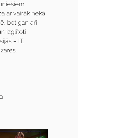
auniešiem 
a ar vairāk nekā 
, bet gan arī 
 izglītoti 
jās – IT, 
ozarēs.
na