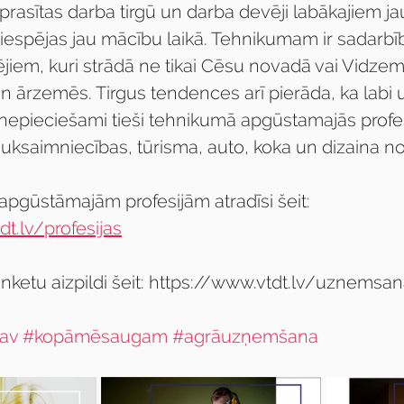
ieprasītas darba tirgū un darba devēji labākajiem j
iespējas jau mācību laikā. Tehnikumam ir sadarbīb
jiem, kuri strādā ne tikai Cēsu novadā vai Vidzemē
un ārzemēs. Tirgus tendences arī pierāda, ka labi un
 nepieciešami tieši tehnikumā apgūstamajās profesi
auksaimniecības, tūrisma, auto, koka un dizaina n
 apgūstāmajām profesijām atradīsi šeit: 
t.lv/profesijas
etu aizpildi šeit: https://www.vtdt.lv/uznemsa
av
#kopāmēsaugam
#agrāuzņemšana