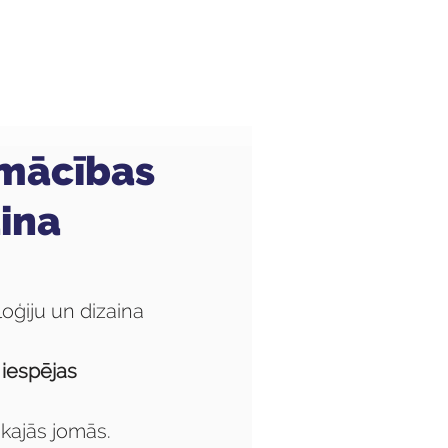
Audzēkņiem
Kas jauns?
 mācības
ina
oģiju un dizaina 
 iespējas 
kajās jomās. 