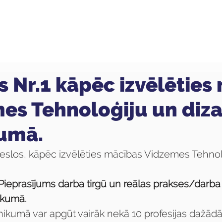
ola
Profesijas
Uzņemšana
Pieaugušajiem
s Nr.1 kāpēc izvēlēties
es Tehnoloģiju un diza
umā.
meslos, kāpēc izvēlēties mācības Vidzemes Tehnol
 Pieprasījums darba tirgū un reālas prakses/darba
ikumā.
hnikumā var apgūt vairāk nekā 10 profesijas dažādā