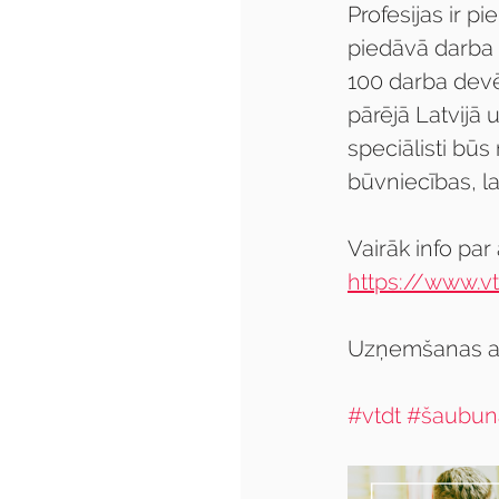
Profesijas ir p
piedāvā darba 
100 darba devē
pārējā Latvijā 
speciālisti būs
būvniecības, l
Vairāk info par
https://www.vtd
Uzņemšanas ank
#vtdt
#šaubun