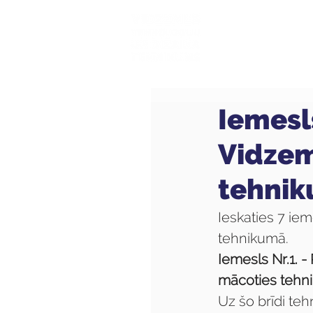
Mūsu sk
Iemesl
Vidzem
tehnik
Ieskaties 7 ie
tehnikumā.
Iemesls Nr.1. -
mācoties tehn
Uz šo brīdi te