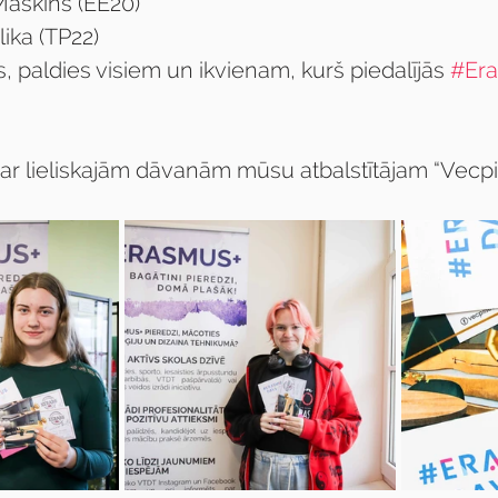
aškins (EE20)
ika (TP22)
s, paldies visiem un ikvienam, kurš piedalījās 
#Er
par lieliskajām dāvanām mūsu atbalstītājam “Vecpi