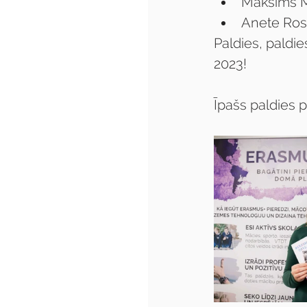
Maksims M
Anete Rosl
Paldies, paldie
2023!
Īpašs paldies 