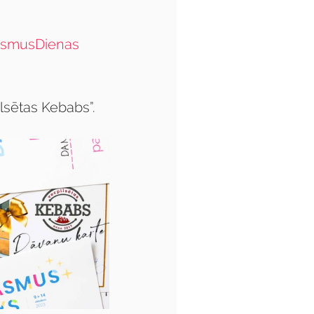
asmusDienas
lsētas Kebabs”.