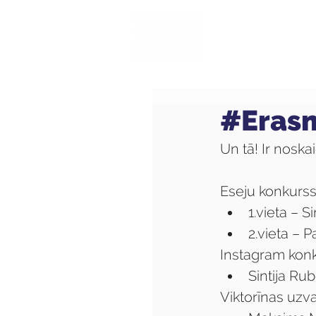
Mūsu sk
#Erasm
Un tā! Ir noskai
Eseju konkurss
1.vieta – S
2.vieta – P
Instagram konk
Sintija Ru
Viktorīnas uzvar