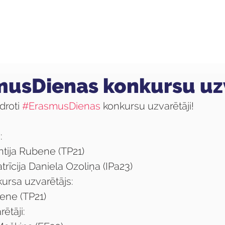
ola
Profesijas
Uzņemšana
Pieaugušajiem
usDienas konkursu uzv
droti 
#ErasmusDienas
 konkursu uzvarētāji!
:
intija Rubene (TP21)
atrīcija Daniela Ozoliņa (IPa23)
ursa uzvarētājs:
bene (TP21)
ētāji: