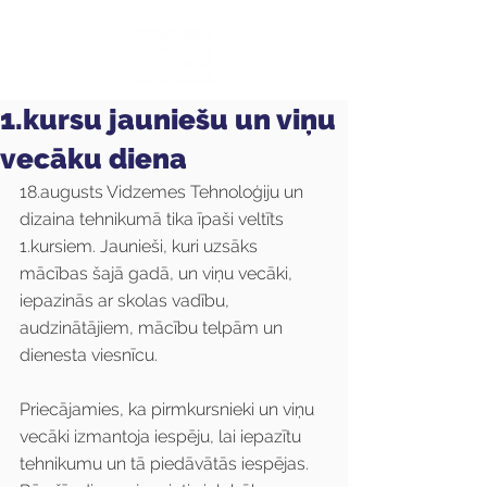
1.kursu jauniešu un viņu
vecāku diena
18.augusts Vidzemes Tehnoloģiju un 
dizaina tehnikumā tika īpaši veltīts 
1.kursiem. Jaunieši, kuri uzsāks 
mācības šajā gadā, un viņu vecāki, 
iepazinās ar skolas vadību, 
audzinātājiem, mācību telpām un 
dienesta viesnīcu.
Priecājamies, ka pirmkursnieki un viņu 
vecāki izmantoja iespēju, lai iepazītu 
tehnikumu un tā piedāvātās iespējas. 