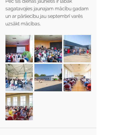
Pēc šīs dienas jaunietis ir labāk 
sagatavojies jaunajam mācību gadam 
un ar pārliecību jau septembrī varēs 
uzsākt mācības.