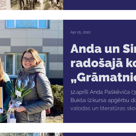
Apr 25, 2022
Anda un Si
radošajā k
„Grāmatni
valodnieki
12.aprīlī Anda Paškēviča (3
Bukša (2.kursa apģērbu di
valodas un literatūras skol