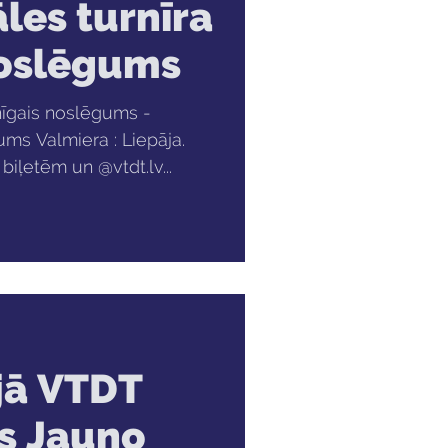
les turnīra
noslēgums
nīgais noslēgums -
ums Valmiera : Liepāja.
iļetēm un @vtdt.lv...
ijā VTDT
es Jauno