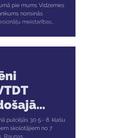
AIMNIEKS
garumā pie mums Vidzemes
hnikums norisinās
esionāļu meistarības...
ēni
 VTDT
adošajā
“Kukaiņu
ā pulcējās 30 5.- 8. klašu
iem skolotājiem no 7
 Raunas,...