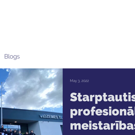
ola
Profesijas
Uzņemšana
Pieaugušajiem
Blogs
May 3, 2022
Starptauti
profesionā
meistarība