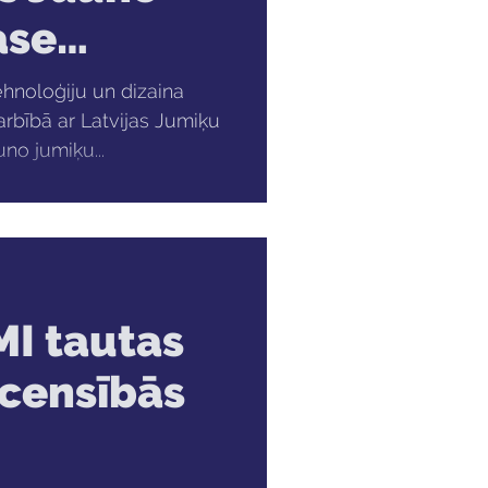
ase
 Pasaules
ehnoloģiju un dizaina
arbībā ar Latvijas Jumiķu
mpionātam
no jumiķu...
I tautas
censībās