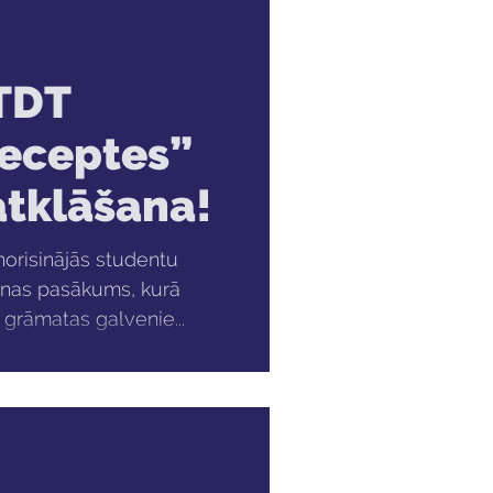
VTDT
receptes”
tklāšana!
orisinājās studentu
anas pasākums, kurā
 grāmatas galvenie...