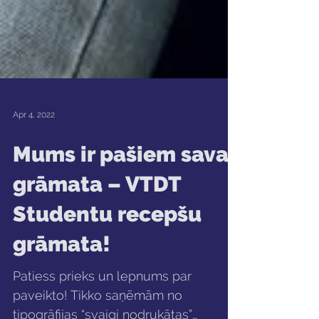
Apr 4, 2022
Mums ir pašiem sava
grāmata – VTDT
Studentu recepšu
grāmata!
Patiess prieks un lepnums par