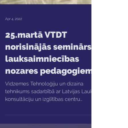
Apr 4, 2022
25.martā VTDT
norisinājās seminārs
lauksaimniecības
nozares pedagogiem
Vidzemes Tehnoloģiju un dizaina
tehnikums sadarbībā ar Latvijas Lauku
konsultāciju un izglītības centru
25.martā organizēja semināru...