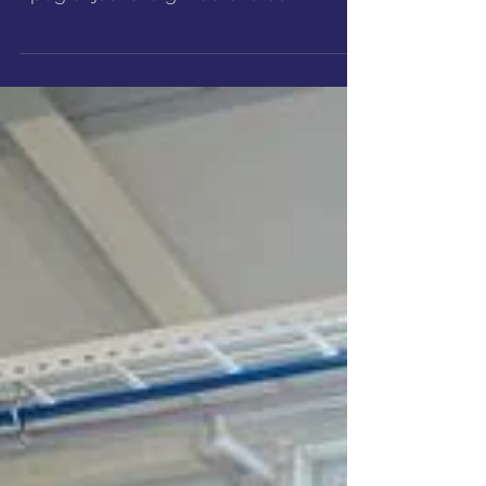
paveikto! Tikko saņēmām no
tipogrāfijas “svaigi nodrukātas”
Vidzemes Tehnoloģiju un dizaina
tehnikuma...