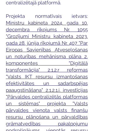
centralizētajā platformā.
Projekta normatīvais ietvars:
Ministru kabineta 2024. gada 10.
decembra rīkojums Nr. 1055
"Grozījumi Ministru kabineta 2023.
gada 28. jūnija rīkojumā Nr. 407 "Par
Eiropas Savienības Atveseļošanas
un noturības mehānisma plāna 2.
komponentes "Digitālā
transformācija" 2.1.2.r reformas
"Valsts IKT resursu izmantošanas
efektivitātes un sadarbspējas
paaugstināšana" 2.1.2.1.i. investīcijas
"Pārvaldes centralizētās platformas
un sistēmas" projekta "Valsts
pārvaldes vienota valsts finanšu
resursu plānošana un pārvaldības
grāmatvedības pakalpojumu
nodrošinājums, vienotās resursu