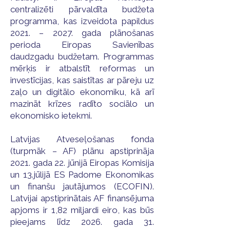
centralizēti pārvaldīta budžeta
programma, kas izveidota papildus
2021. – 2027. gada plānošanas
perioda Eiropas Savienības
daudzgadu budžetam. Programmas
mērķis ir atbalstīt reformas un
investīcijas, kas saistītas ar pāreju uz
zaļo un digitālo ekonomiku, kā arī
mazināt krīzes radīto sociālo un
ekonomisko ietekmi.
Latvijas Atveseļošanas fonda
(turpmāk – AF) plānu apstiprināja
2021. gada 22. jūnijā Eiropas Komisija
un 13.jūlijā ES Padome Ekonomikas
un finanšu jautājumos (ECOFIN).
Latvijai apstiprinātais AF finansējuma
apjoms ir 1,82 miljardi eiro, kas būs
pieejams līdz 2026. gada 31.