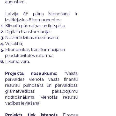
augustam.
Latvija AF plāna īstenošanai ir
izvēlējusies 6 komponentes:
Klimata pārmaiņas un ilgtspēja;
Digitālā transformācija;
Nevienlīdzības mazināšana;
Veselība;
Ekonomikas transformācija un
produktivitātes reforma;
Likuma vara.
Projekta nosaukums:
“Valsts
pārvaldes vienota valsts finanšu
resursu plānošana un pārvaldības
grāmatvedības pakalpojumu
nodrošinājums, vienotās resursu
vadības ieviešana”​
Projekts tiek īstenots
Eiropas