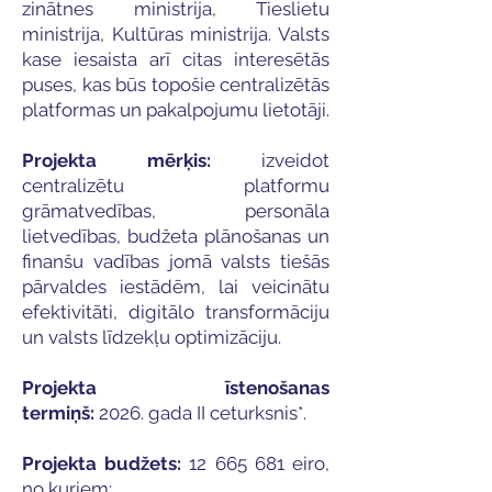
zinātnes ministrija, Tieslietu
ministrija, Kultūras ministrija. Valsts
kase iesaista arī citas interesētās
puses, kas būs topošie centralizētās
platformas un pakalpojumu lietotāji.
Projekta mērķis:
izveidot
centralizētu platformu
grāmatvedības, personāla
lietvedības, budžeta plānošanas un
finanšu vadības jomā valsts tiešās
pārvaldes iestādēm, lai veicinātu
efektivitāti, digitālo transformāciju
un valsts līdzekļu optimizāciju.
Projekta īstenošanas
termiņš:
2026. gada II ceturksnis*.
Projekta budžets:
12 665 681
eiro,
no kuriem: