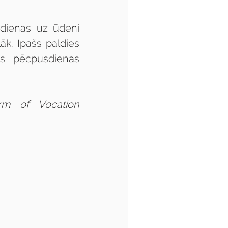
dienas uz ūdeni 
āk. Īpašs paldies 
ās pēcpusdienas 
rm of Vocation 