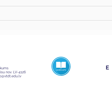
ikums
Cēsu nov. LV-4126
fo@vtdt.edu.lv