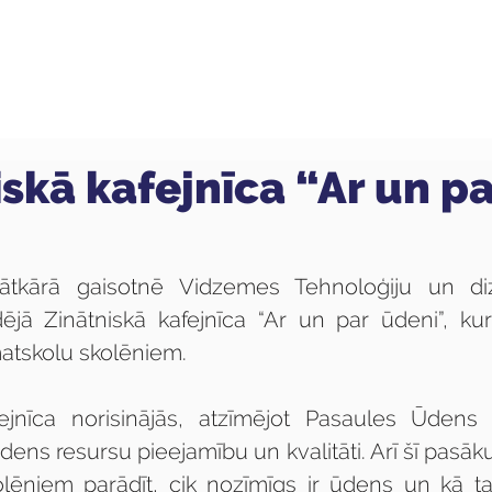
ola
Profesijas
Uzņemšana
Pieaugušajiem
iskā kafejnīca “Ar un pa
ātkārā gaisotnē Vidzemes Tehnoloģiju un diz
dējā Zinātniskā kafejnīca “Ar un par ūdeni”, ku
tskolu skolēniem.
fejnīca norisinājās, atzīmējot Pasaules Ūdens 
ens resursu pieejamību un kvalitāti. Arī šī pasāk
olēniem parādīt, cik nozīmīgs ir ūdens un kā t