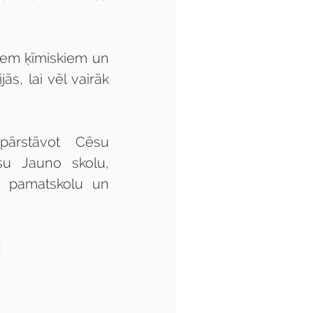
iem ķīmiskiem un 
s, lai vēl vairāk 
ārstāvot Cēsu 
u Jauno skolu, 
s pamatskolu un 
: