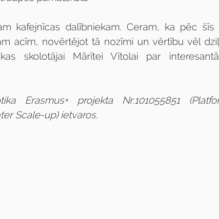
nam kafejnīcas dalībniekam. Ceram, ka pēc šīs 
tām acīm, novērtējot tā nozīmi un vērtību vēl dziļ
ikas skolotājai Mārītei Vītolai par interesant
ika Erasmus+ projekta Nr.101055851 (Platfo
er Scale-up) ietvaros.