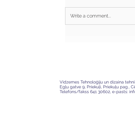
Write a comment...
VTDT
Vidzemes Tehnoloģiju un dizaina tehn
Egļu gatve 9, Priekuļi, Priekuļu pag., 
Telefons/fakss 641 30602, e-pasts:
in