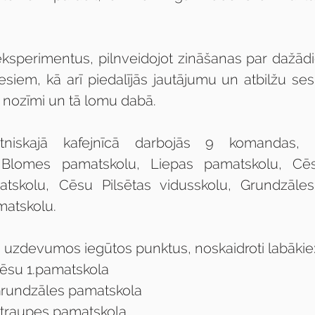
eksperimentus, pilnveidojot zināšanas par dažād
esiem, kā arī piedalījās jautājumu un atbilžu sesijā
 nozīmi un tā lomu dabā.
niskajā kafejnīcā darbojās 9 komandas, p
, Blomes pamatskolu, Liepas pamatskolu, Cēs
tskolu, Cēsu Pilsētas vidusskolu, Grundzāle
atskolu.
s uzdevumos iegūtos punktus, noskaidroti labākie
 Cēsu 1.pamatskola
 Grundzāles pamatskola
 Straupes pamatskola