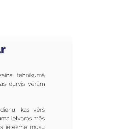
Audzēkņiem
Kas jauns?
r
aina tehnikumā 
ras durvis vērām 
dienu, kas vērš 
uma ietvaros mēs 
as ietekmē mūsu 