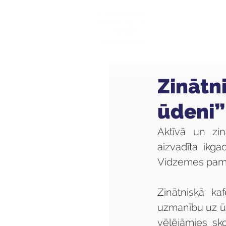
Mūsu sk
Zinātn
ūdeni”
Aktīvā un zin
aizvadīta ikga
Vidzemes pama
Zinātniskā ka
uzmanību uz ūd
vēlējāmies sk