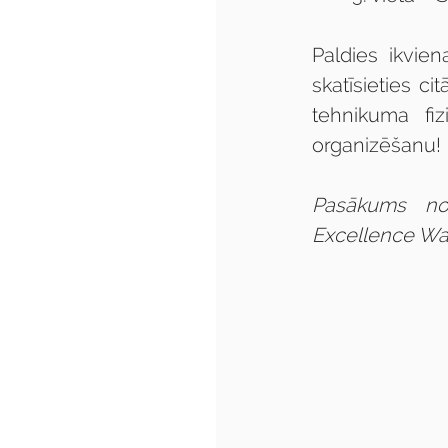
Paldies ikvie
skatīsieties ci
tehnikuma fiz
organizēšanu!
Pasākums not
Excellence Wat