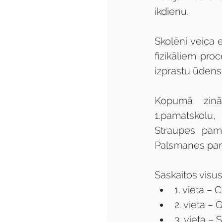
ikdienu.
Skolēni veica 
fizikāliem proc
izprastu ūdens
Kopumā zināt
1.pamatskolu
Straupes pama
Palsmanes pam
Saskaitos visu
1. vieta –
2. vieta –
3. vieta –