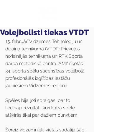
Volejbolisti tiekas VTDT
15. februārī Vidzemes Tehnoloģiju un 
dizaina tehnikumā (VTDT) Priekuļos 
norisinājās tehnikuma un RTK Sporta 
darba metodiskā centra "AMI" rīkotās 
34. sporta spēļu sacensības volejbolā 
profesionālās izglītības iestāžu 
jauniešiem Vidzemes reģionā.
Spēles bija ļoti spraigas, par to 
liecināja rezultāti, kuri katrā spēlē 
atšķīrās tikai par dažiem punktiem.
Šoreiz vidzemnieki vietas sadalīja šādi: