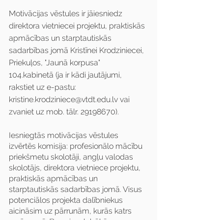
Motivācijas vēstules ir jāiesniedz 
direktora vietniecei projektu, praktiskās 
apmācības un starptautiskās 
sadarbības jomā Kristīnei Krodziniecei, 
Priekuļos, "Jaunā korpusa" 
104.kabinetā (ja ir kādi jautājumi, 
rakstiet uz e-pastu: 
kristine.krodziniece@vtdt.edu.lv vai 
zvaniet uz mob. tālr. 29198670).
Iesniegtās motivācijas vēstules 
izvērtēs komisija: profesionālo mācību 
priekšmetu skolotāji, angļu valodas 
skolotājs, direktora vietniece projektu, 
praktiskās apmācības un 
starptautiskās sadarbības jomā. Visus 
potenciālos projekta dalībniekus 
aicināsim uz pārrunām, kurās katrs 