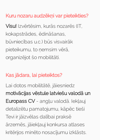
Kuru nozaru audzēkņi var pieteikties?
Visu!
 Izvērtēsim, kurās nozarēs (IT, 
kokapstrādes, ēdināšanas, 
būvniecības u.c.) būs visvairāk 
pieteikumu, to ņemsim vērā, 
organizējot šo mobilitāti.
Kas jādara, lai pieteiktos?
Lai dotos mobilitātē, jāiesniedz 
motivācijas vēstule latviešu valodā un 
Europass CV
 - angļu valodā. Iekļauj 
detalizētu pamatojumu, kāpēc tieši 
Tevi ir jāizvēlas dalībai praksē 
ārzemēs, jāiekļauj konkursa atlases 
kritērijos minēto nosacījumu izklāsts. 