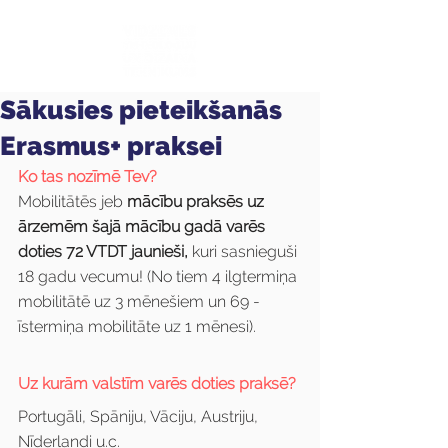
Sākusies pieteikšanās
Erasmus+ praksei
Ko tas nozīmē Tev?
Mobilitātēs jeb 
mācību praksēs uz 
ārzemēm šajā mācību gadā varēs 
doties 72 VTDT jaunieši,
 kuri sasnieguši 
18 gadu vecumu! (No tiem 4 ilgtermiņa 
mobilitātē uz 3 mēnešiem un 69 - 
īstermiņa mobilitāte uz 1 mēnesi).
Uz kurām valstīm varēs doties praksē?
Portugāli, Spāniju, Vāciju, Austriju, 
Nīderlandi u.c. 