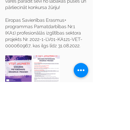
varēs parādīt sevi no labākās puses un 
pārliecināt konkursa žūriju!
Eiropas Savienības Erasmus+ 
programmas Pamatdarbības Nr.1 
(KA1) profesionālās izglītības sektora 
projekts Nr. 2022-1-LV01-KA121-VET-
000060967, kas ilgs līdz 31.08.2022.