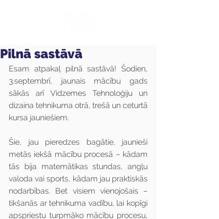
Pilnā sastāvā
Esam atpakaļ pilnā sastāvā! Šodien, 
3.septembrī, jaunais mācību gads 
sākās arī Vidzemes Tehnoloģiju un 
dizaina tehnikuma otrā, trešā un ceturtā 
kursa jauniešiem.
Šie, jau pieredzes bagātie, jaunieši 
metās iekšā mācību procesā – kādam 
tās bija matemātikas stundas, angļu 
valoda vai sports, kādam jau praktiskās 
nodarbības. Bet visiem vienojošais – 
tikšanās ar tehnikuma vadību, lai kopīgi 
apspriestu turpmāko mācību procesu, 