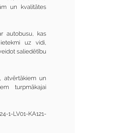
m un kvalitātes 
ar autobusu, kas 
etekmi uz vidi, 
eidot saliedētību 
, atvērtākiem un 
m turpmākajai 
024-1-LV01-KA121-