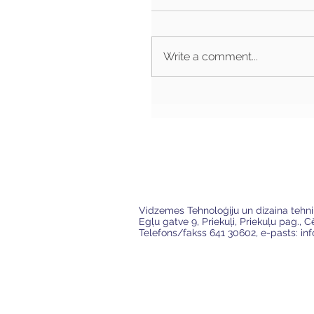
Write a comment...
VTDT
Vidzemes Tehnoloģiju un dizaina tehn
Egļu gatve 9, Priekuļi, Priekuļu pag., 
Telefons/fakss 641 30602, e-pasts:
in