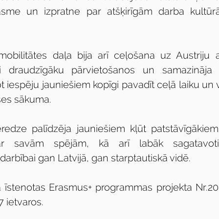
asme un izpratne par atšķirīgām darba kultūrā
obilitātes daļa bija arī ceļošana uz Austriju 
ei draudzīgāku pārvietošanos un samazināja i
t iespēju jauniešiem kopīgi pavadīt ceļā laiku un v
ses sākuma.
redze palīdzēja jauniešiem kļūt patstāvīgākiem
r savām spējām, kā arī labāk sagatavotie
 darbībai gan Latvijā, gan starptautiskā vidē.
ka īstenotas Erasmus+ programmas projekta Nr.2
 ietvaros.