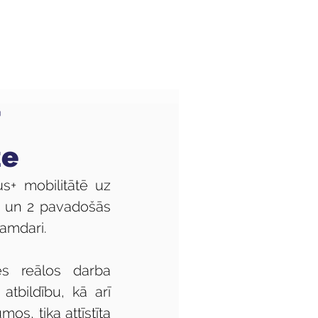
Audzēkņiem
Kas jauns?
ze
+ mobilitātē uz 
i un 2 pavadošās 
namdari.
es reālos darba 
tbildību, kā arī 
s, tika attīstīta 