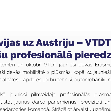
ola
Profesijas
Uzņemšana
Pieaugušajiem
vijas uz Austriju – VTDT
šu profesionālā piered
tembrī un oktobrī VTDT jaunieši devās Erasmus
ieši devās mobilitātē 2 plūsmās, kopā 24 jaunieš
ialitātes - apdares darbu tehniķi, automehāniķi, 
aikā jaunieši pilnveidoja profesionālās prasm
ūstot jaunus darba paņēmienus, precizitāti un a
 sadarboties komandā. Strādājot ārvalstu uzņēmumo