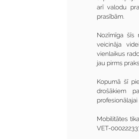
arī valodu pr
prasībām.
Nozīmīga šīs m
veicināja vid
vienlaikus rado
jau pirms prak
Kopumā šī pie
drošākiem pa
profesionālajai
Mobilitātes ti
VET-000222337