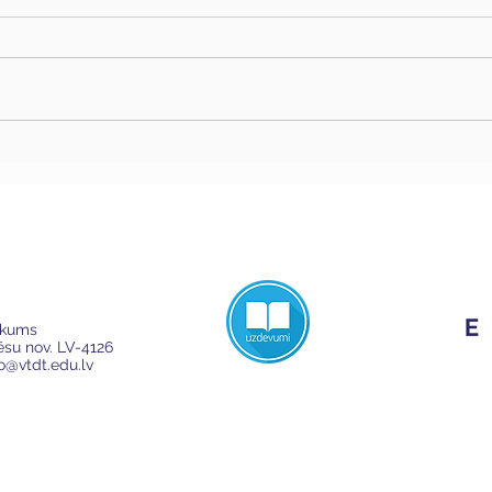
ikums
Cēsu nov. LV-4126
fo@vtdt.edu.lv