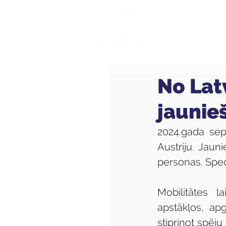
Mūsu sk
No Lat
jaunie
2024.gada sep
Austriju. Jaun
personas. Spec
Mobilitātes l
apstākļos, apg
stiprinot spēju