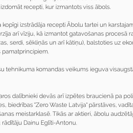
izdomāt recepti, kur izmantots viss ābols.
opīgi izstrādāja recepti Ābolu tartei un karstaja
rzīja arī vīziju, kā izmantot gatavošanas procesā 
as, serdi, sēkliņās un arī kātiņu), balstoties uz e
 pamatprincipiem. 
ūsu tehnikuma komandas veikums ieguva visaugst
os dalībnieki devās arī izpētes braucienā pa poli
, biedrības "Zero Waste Latvija" pārstāves, vadīta
nas meistarklasē. Tikās ar aktieri, ābolu audzētā
rādītāju Dainu Eglīti-Antonu.