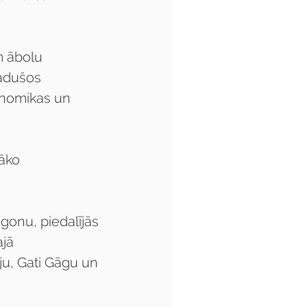
m ābolu 
radušos 
konomikas un 
āko 
gonu, piedalījās 
jā 
ju, Gati Gāgu un 