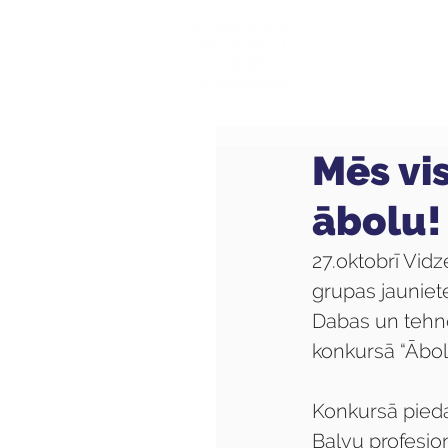
Mūsu sk
Mēs vi
ābolu!
27.oktobrī Vid
grupas jauniete
Dabas un tehno
konkursā “Ābola
Konkursā pieda
Balvu profesio