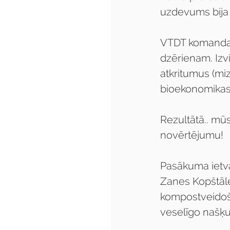
uzdevums bija 
VTDT komanda k
dzērienam. Izvi
atkritumus (miz
bioekonomikas
Rezultātā.. m
novērtējumu!
Pasākuma ietvar
Zanes Kopštāles
kompostveidoša
veselīgo našķu 