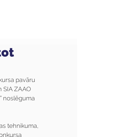
Audzēkņiem
Kas jauns?
tot
kursa pavāru 
un SIA ZAAO 
!” noslēguma 
as tehnikuma, 
Konkursa 