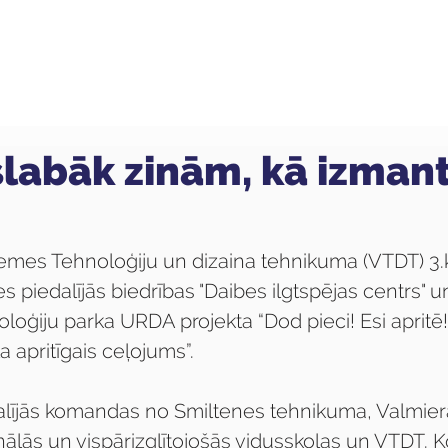
ola
Profesijas
Uzņemšana
Pieaugušajiem
slabāk zinām, kā izman
zemes Tehnoloģiju un dizaina tehnikuma (VTDT) 3.
s piedalījās biedrības "Daibes ilgtspējas centrs" 
loģiju parka URDA projekta “Dod pieci! Esi apritē
 apritīgais ceļojums”.
lījās komandas no Smiltenes tehnikuma, Valmier
nālās un vispārizglītojošās vidusskolas un VTDT. 