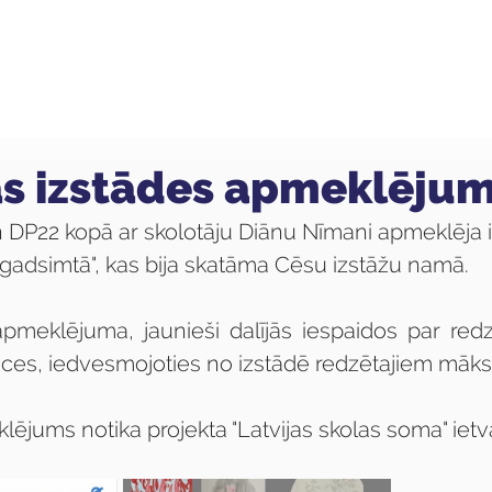
ola
Profesijas
Uzņemšana
Pieaugušajiem
s izstādes apmeklēju
n DP22 kopā ar skolotāju Diānu Nīmani apmeklēja i
.gadsimtā", kas bija skatāma Cēsu izstāžu namā.
pmeklējuma, jaunieši dalījās iespaidos par redzēt
kices, iedvesmojoties no izstādē redzētajiem māks
ējums notika projekta "Latvijas skolas soma" ietv