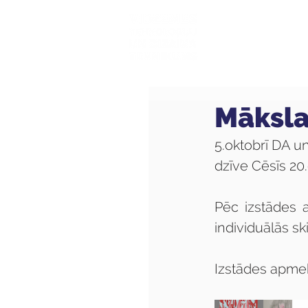
Mūsu sk
Māksla
5.oktobrī DA u
dzīve Cēsīs 20
Pēc izstādes a
individuālās s
Izstādes apmekl