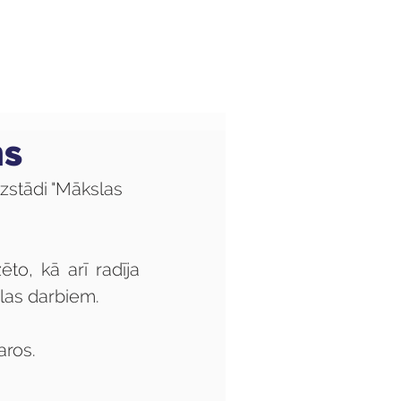
Audzēkņiem
Kas jauns?
ms
zstādi "Mākslas 
o, kā arī radīja 
las darbiem.
aros.