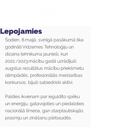
Lepojamies
Šodien, 8.maijā, svinīgā pasākumā tika 
godināti Vidzemes Tehnoloģiju un 
dizaina tehnikuma jaunieši, kuri 
2022./2023.mācību gadā uzrādījuši 
augstus rezultātus mācību priekšmetu 
olimpiādēs, profesionālās meistarības 
konkursos, bijuši sabiedriski aktīvi.
Paldies ikvienam par ieguldīto spēku 
un enerģiju, gatavojoties un piedaloties 
nacionālā līmeņa, gan starptautiskajās 
prasmju un zināšanu pārbaudēs.