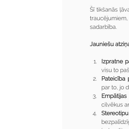
Šī tikšanās ļāv
traucējumiem, 
sadarbība.
Jauniešu atziņ
Izpratne p
visu to paš
Pateicība 
par to, jo 
Empātijas 
cilvēkus a
Stereotipu
bezpalīdzī