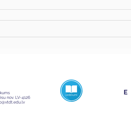
ikums
Cēsu nov. LV-4126
fo@vtdt.edu.lv