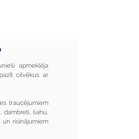
Audzēkņiem
Kas jauns?
"
nieši apmeklēja 
azīt cilvēkus ar 
dzes traucējumiem 
 dambreti, šahu, 
m un risinājumiem 