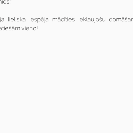
ies.”
ja lieliska iespēja mācīties iekļaujošu domāša
patiešām vieno!