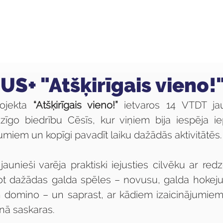
ola
Profesijas
Uzņemšana
Pieaugušajiem
S+ "Atšķirīgais vieno!
jekta 
“Atšķirīgais vieno!” 
ietvaros 14 VTDT jau
zīgo biedrību Cēsīs, kur viņiem bija iespēja iep
umiem un kopīgi pavadīt laiku dažādās aktivitātēs.
jaunieši varēja praktiski iejusties cilvēku ar re
t dažādas galda spēles – novusu, galda hokeju,
) un domino – un saprast, ar kādiem izaicinājumie
enā saskaras.