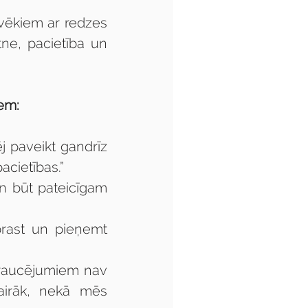
lvēkiem ar redzes 
ne, pacietība un 
iem:
j paveikt gandrīz 
acietības.”
un būt pateicīgam 
prast un pieņemt 
traucējumiem nav 
vairāk, nekā mēs 