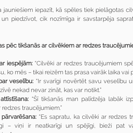
a jauniešiem iepazīt, kā spēles tiek pielāgotas ci
un piedzīvot, cik nozīmīga ir
savstarpēja saprat
as pēc tikšanās ar cilvēkiem ar redzes traucējum
ar iespējām:
 “Cilvēki ar redzes traucējumiem spē
u, ko mēs – tikai reizēm tas prasa vairāk laika vai p
par veselību:
 “Ir svarīgi novērtēt savu veselību 
dzīvē nekad nevar zināt, kas var notikt.”
attīstīšana:
 “Šī tikšanās man palīdzēja labāk iz
r redzes traucējumiem.”
 pārvarēšana:
 “Es sapratu, ka cilvēki ar redzes 
gi – viņi ir neatkarīgi un spējīgi, bieži pat 