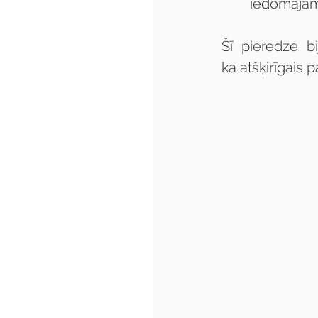
iedomājam
Šī pieredze bi
ka
atšķirīgais 