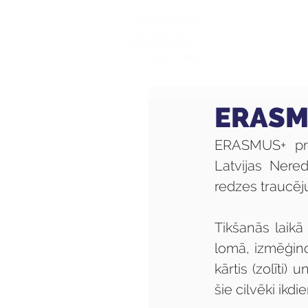
Mūsu sk
ERASMU
ERASMUS+ pro
Latvijas Nered
redzes traucēj
Tikšanās laikā 
lomā, izmēģino
kārtis (zolīti
šie cilvēki ikdi