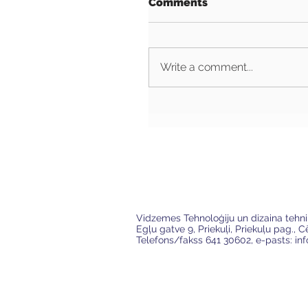
Comments
Write a comment...
VTDT
Vidzemes Tehnoloģiju un dizaina tehn
Egļu gatve 9, Priekuļi, Priekuļu pag., 
Telefons/fakss 641 30602, e-pasts:
in