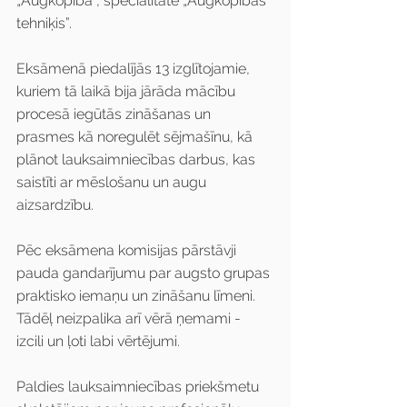
„Augkopība”, specialitātē „Augkopības 
tehniķis”. 
Eksāmenā piedalījās 13 izglītojamie, 
kuriem tā laikā bija jārāda mācību 
procesā iegūtās zināšanas un 
prasmes kā noregulēt sējmašīnu, kā 
plānot lauksaimniecības darbus, kas 
saistīti ar mēslošanu un augu 
aizsardzību. 
Pēc eksāmena komisijas pārstāvji 
pauda gandarījumu par augsto grupas 
praktisko iemaņu un zināšanu līmeni. 
Tādēļ neizpalika arī vērā ņemami - 
izcili un ļoti labi vērtējumi.
Paldies lauksaimniecības priekšmetu 