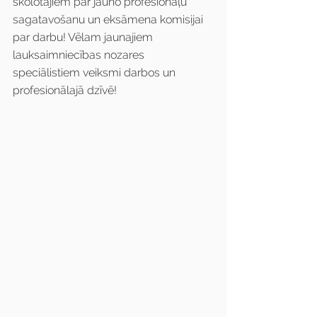
skolotājiem par jauno profesionāļu 
sagatavošanu un eksāmena komisijai 
par darbu! Vēlam jaunajiem 
lauksaimniecības nozares 
speciālistiem veiksmi darbos un 
profesionālajā dzīvē!