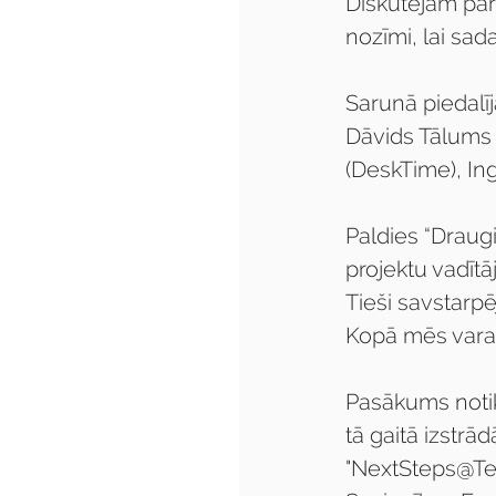
Diskutējām pa
nozīmi, lai sa
Sarunā piedalī
Dāvids Tālums 
(DeskTime), Ing
Paldies “Draug
projektu vadītā
Tieši savstarpē
Kopā mēs var
Pasākums notik
tā gaitā izstr
"NextSteps@Te