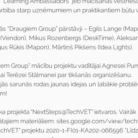
r “Learning Ambassadors” jeb mācīšanās vēstneš
darbība starp uzņēmumiem un praktikantiem būtu 
jās “Draugiem Group” pārstāvji – Egils Lange (Map
(Vendon), Mikus Rozenbergs (DeskTime), Aleksan
us Rūķis (Mapon), Mārtiņš Pikšens (Idea Lights).
iem Group” mācību projektu vadītājai Agnesei Pu
jai Terēzei Stālmanei par tikšanās organizēšanu.
jās sarunās rodas jaunas idejas un labākie problē
am!
a projekta "NextSteps@TechVET" ietvaros. Vairāk 
ādātajiem materiāliem: sites.google.com/view/te
chVET" projektu 2020-1-FI01-KA202-066596 “Līdzf