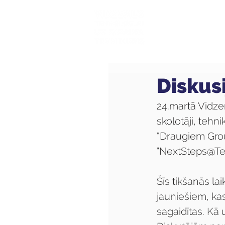
Mūsu sk
Diskus
24.martā Vidze
skolotāji, teh
“Draugiem Group
"NextSteps@Tec
Šīs tikšanās la
jauniešiem, ka
sagaidītas. Kā u