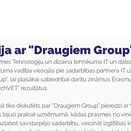
ola
Profesijas
Uzņemšana
Pieaugušajiem
ija ar "Draugiem Group
mes Tehnoloģiju un dizaina tehnikuma IT un dator
nikuma vadība viesojās pie sadarbības partnera I
”, lai plašākai sabiedrībai darītu zināmus Erasmu
hVET” rezultātus.
ikā tika diskutēts par “Draugiem Group” pieredzi ar
s bijuši praksē uzņēmumā, kādas prasmes no viņi
zlabot savstarpējo sadarbību, veicināt izglītības kva