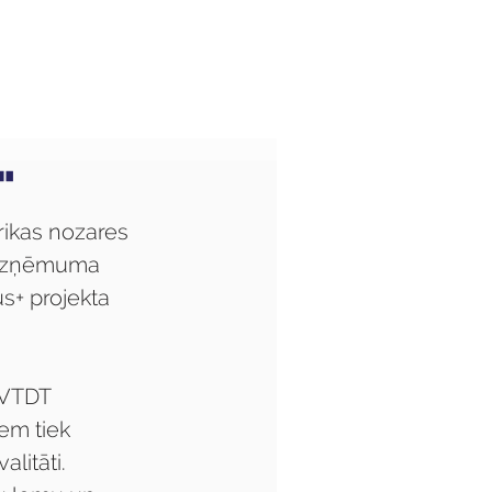
Audzēkņiem
Kas jauns?
"
ikas nozares 
T uzņēmuma 
s+ projekta 
 VTDT 
em tiek 
litāti. 