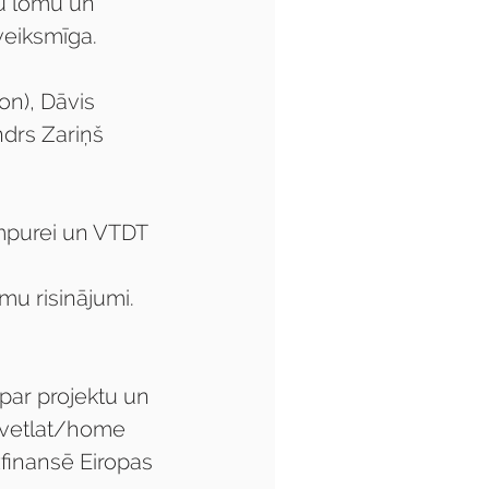
u lomu un 
veiksmīga.
on), Dāvis 
drs Zariņš 
mpurei un VTDT 
mu risinājumi. 
par projektu un 
chvetlat/home
inansē Eiropas 