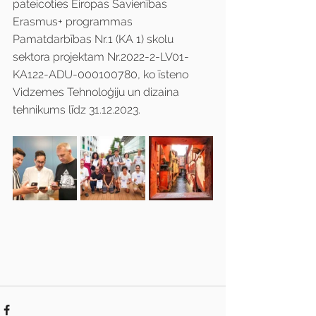
pateicoties Eiropas Savienības 
Erasmus+ programmas 
Pamatdarbības Nr.1 (KA 1) skolu 
sektora projektam Nr.2022-2-LV01-
KA122-ADU-000100780, ko īsteno 
Vidzemes Tehnoloģiju un dizaina 
tehnikums līdz 31.12.2023.