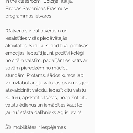
in the classroom” Boloņā, Itālijā, 
Eiropas Savienības Erasmus+ 
programmas ietvaros.
“Galvenais ir būt atvērtiem un 
iesaistīties visās piedāvātajās 
aktivitātēs. Šādi kursi dod tikai pozitīvas 
emocijas. Iepazīti jauni, pozitīvi kolēģi 
no citām valstīm, padalījāmies katrs ar 
savām pieredzēm no mācību 
stundām. Protams, šādos kursos labi 
var uzlabot angļu valodas prasmes jeb 
atsvaidzināt valodu, iepazīt citu valstu 
kultūru, apskatīt pilsētas, nogaršot citu 
valstu ēdienus un iemācīties kaut ko 
jaunu.” stāsta dalībnieks Agris Ieviņš.
Šīs mobilitātes ir iespējamas 