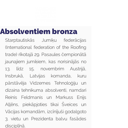
Absolventiem bronza
Starptautiskās Jumiķu federācijas 
(International federation of the Roofing 
trade) rīkotajā 29. Pasaules čempionātā 
jaunajiem jumiķiem, kas norisinājās no 
13. līdz 15. novembrim Austrijā, 
Insbrukā, Latvijas komanda, kuru 
pārstāvēja Vidzemes Tehnoloģiju un 
dizaina tehnikuma absolventi, namdari 
Reinis Feldmanis un Markuss Enijs 
Aļļēns, piekāpjoties tikai Šveices un 
Vācijas komandām, izcīnījuši godalgoto 
3. vietu un Prezidenta balvu fasādes 
disciplīnā.