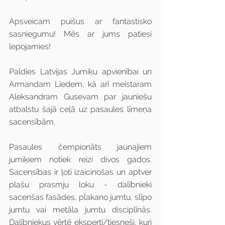
Apsveicam puišus ar fantastisko 
sasniegumu! Mēs ar jums patiesi 
lepojamies!
Paldies Latvijas Jumiķu apvienībai un 
Armandam Liedem, kā arī meistaram 
Aleksandram Gusevam par jauniešu 
atbalstu šajā ceļā uz pasaules līmeņa 
sacensībām.
Pasaules čempionāts jaunajiem 
jumiķiem notiek reizi divos gados. 
Sacensības ir ļoti izaicinošas un aptver 
plašu prasmju loku - dalībnieki 
sacenšas fasādes, plakano jumtu, slīpo 
jumtu vai metāla jumtu disciplīnās. 
Dalībniekus vērtē eksperti/tiesneši, kuri 