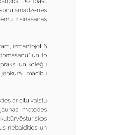
bība. Jo īpaši, 
personu smadzenes 
lēmu risināšanas 
am, izmantojot 6 
 domāšanu" un to 
 praksi un kolēģu 
 jebkurā mācību 
ies ar citu valstu 
 jaunas metodes 
kultūrvēsturiskos 
us nebaidīties un 