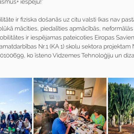
asmus+ iespēju!”
tāte ir fiziska došanās uz citu valsti (kas nav past
olūkā mācīties, piedalīties apmācībās, neformālās 
obilitātes ir iespējamas pateicoties Eiropas Savi
atdarbības Nr.1 (KA 1) skolu sektora projektam 
100699, ko īsteno Vidzemes Tehnoloģiju un diza