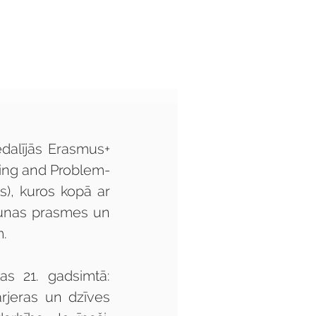
Audzēkņiem
Kas jauns?
dalījās Erasmus+ 
nking and Problem-
s), kuros kopā ar 
aunas prasmes un 
. 
s 21. gadsimtā: 
rjeras un dzīves 