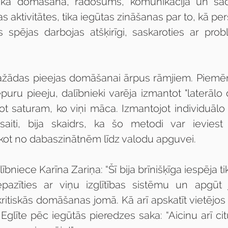
iskā domāšana, radošums, komunikācija un sadar
as aktivitātes, tika iegūtas zināšanas par to, kā 
spējas darbojas atšķirīgi, saskaroties ar prob
ažādas pieejas domāšanai ārpus rāmjiem. Piemēr
ru pieeju, dalībnieki varēja izmantot "laterālo
tot saturam, ko viņi māca. Izmantojot individuālo
 saiti, bija skaidrs, ka šo metodi var ieviest
kot no dabaszinātnēm līdz valodu apguvei.
bniece Karīna Zariņa: “Šī bija brīnišķīga iespēja tikt
iepazīties ar viņu izglītības sistēmu un apgūt
itiskās domāšanas jomā. Kā arī apskatīt vietējos 
 Eglīte
pēc iegūtās pieredzes saka: “Aicinu arī cit