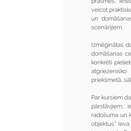
prasmes, krit
veicot praktisk
un domāšanas 
scenārijiem.
Izmēģinātas d
domāšanas cepu
konkrēti pielie
atgriezenisko
priekšmetā, sā
Par kursiem dalī
pārstāvjiem, 
radošuma un kr
objektus.” Ieva