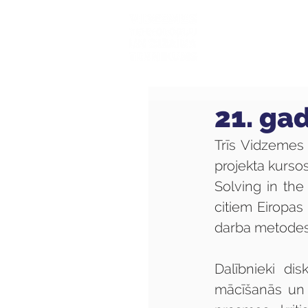
Mūsu sk
21. ga
Trīs Vidzemes 
projekta kursos
Solving in the 
citiem Eiropas
darba metodes,
Dalībnieki di
mācīšanās un i