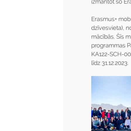
izmantot šo Er
Erasmus+ mobili
dzīvesvieta), n
mācībās. Šīs m
programmas Pam
KA122-SCH-000
līdz 31.12.2023.