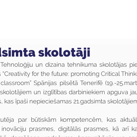
ola
Profesijas
Uzņemšana
Pieaugušajiem
dsimta skolotāji
Tehnoloģiju un dizaina tehnikuma skolotājas pie
 “Creativity for the future: promoting Critical Thi
classroom​” Spānijas pilsētā Tenerifē (19.-25.mart
 skolotājiem un izglītības darbiniekiem apguva j
 kas īpaši nepieciešamas 21.gadsimta skolotājiem
skutēja par būtiskām kompetencēm, kas aktuāla
novāciju prasmes, digitālās prasmes, kā arī ka