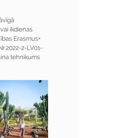
āvīgā 
vai ikdienas 
enības Erasmus+ 
Nr.2022-2-LV01-
ina tehnikums 