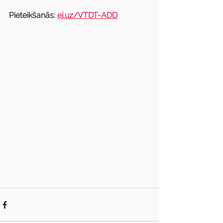
Pieteikšanās: 
ej.uz/VTDT-ADD