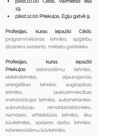
plkst.10.00 Cēsīs, Valmieras ielā 
19,
plkst.12.00 Priekuļos, Egļu gatvē 9.
Profesijas, kuras iepazīsi Cēsīs: 
programmēšanas tehniķis, apģērbu 
dizainera asistents, mēbeļu galdnieks.
Profesijas, kuras iepazīsi 
Priekuļos:
 datorsistēmu tehniķis, 
elektrotehniķis, atjaunojamās 
enerģētikas tehniķis, augkopības 
tehniķis, lauksaimniecības 
mehanizācijas tehniķis, automehāniķis, 
autovirsbūvju remontatslēdznieks, 
namdaris, arhitektūras tehniķis, ēku 
būvtehniķis, apdares darbu tehniķis, 
inženiersistēmu būvtehniķis.