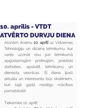
10. aprīlis - VTDT
ATVĒRTO DURVJU DIENA
Aicinām ikvienu 
10. aprīlī 
uz Vidzemes 
Tehnoloģiju un dizaina tehnikumu, kur 
varēs uzzināt visu par tehnikumā 
apgūstamajām profesijām, praktiski 
darboties, apskatīt tehnikumu un 
dienesta viesnīcas. Šī diena īpaši 
aktuāla un interesanta būs skolēniem, 
kuri šajā gadā noslēgs mācības 
pamatskolā!
Tiekamies 10. aprīlī: