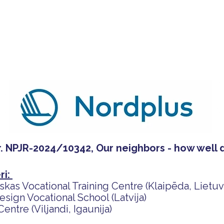
ola
Profesijas
Uzņemšana
Pieaugušajiem
r. NPJR-2024/10342, Our neighbors - how well
ri:
kas Vocational Training Centre (Klaipēda, Lietuva
ign Vocational School (Latvija)
Centre (Viljandi, Igaunija)