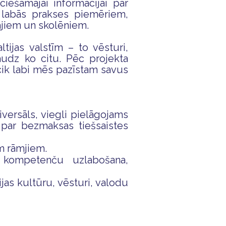
iešamajai informācijai par
r labās prakses piemēriem,
ājiem un skolēniem.
ltijas valstīm – to vēsturi,
audz ko citu. Pēc projekta
cik labi mēs pazīstam savus
iversāls, viegli pielāgojams
par bezmaksas tiešsaistes
m rāmjiem.
n kompetenču uzlabošana,
jas kultūru, vēsturi, valodu