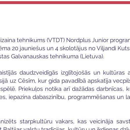
izaina tehnikums (VTDT) Nordplus Junior progra
uzņēma 20 jauniešus un 4 skolotājus no Viljandi 
estas Galvanauskas tehnikuma (Lietuva).
saistījās daudzveidīgās izglītojošās un kultūras a
jā uz Cēsīm, kur gida pavadībā apskatīja vecpilsē
 spēlē. Priekuļos notika arī dažādas darbnīcas, k
smes, iepazina dabaszinību, programmēšanas un l
anizēts starpkultūru vakars, kas veicināja savs
 Baltijas valstu tradīcijas, kultūru un ikdienas dzīv