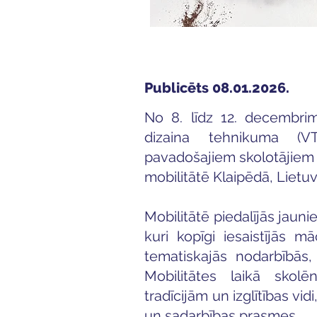
Publicēts 08.01.2026.
No 8. līdz 12. decembri
dizaina tehnikuma (V
pavadošajiem skolotājiem p
mobilitātē Klaipēdā, Lietuv
Mobilitātē piedalījās jauni
kuri kopīgi iesaistījās m
tematiskajās nodarbībās, 
Mobilitātes laikā skolē
tradīcijām un izglītības vidi
un sadarbības prasmes.