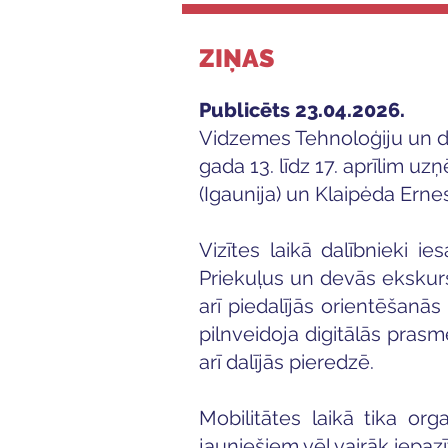
ZIŅAS
Publicēts 23.04.2026.
Vidzemes Tehnoloģiju un d
gada 13. līdz 17. aprīlim 
(Igaunija) un Klaipėda Ern
Vizītes laikā dalībnieki ie
Priekuļus un devās ekskursi
arī piedalījās orientēšanās
pilnveidoja digitālās pra
arī dalījās pieredzē.
Mobilitātes laikā tika org
jauniešiem vēl vairāk iepazīt