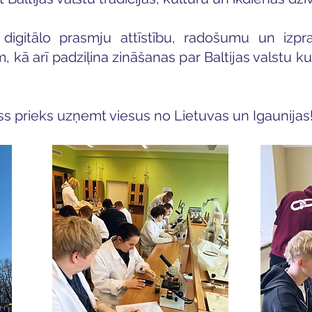
 digitālo prasmju attīstību, radošumu un izpr
kā arī padziļina zināšanas par Baltijas valstu kult
ss prieks uzņemt viesus no Lietuvas un Igaunijas