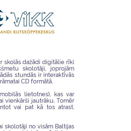
skolās dažādi digitālie rīki
ekšmetu skolotāji, joprojām
ādās stundās ir interaktīvās
 grāmatai CD formātā.
obilās lietotnes), kas var
i vienkārši jautrāku. Tomēr
tot vai pat kā tos atrast.
 skolotāji no visām Baltijas