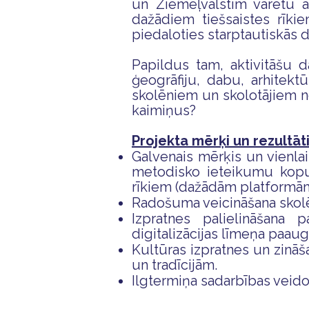
un Ziemeļvalstīm varētu a
dažādiem tiešsaistes rīki
piedaloties starptautiskās 
Papildus tam, aktivitāšu da
ģeogrāfiju, dabu, arhitekt
skolēniem un skolotājiem n
kaimiņus?
Projekta mērķi un rezultāti
Galvenais mērķis un vienlai
metodisko ieteikumu kopu
rīkiem (dažādām platformā
Radošuma veicināšana skolē
Izpratnes palielināšana 
digitalizācijas līmeņa paaug
Kultūras izpratnes un zināša
un tradīcijām.
Ilgtermiņa sadarbības veido