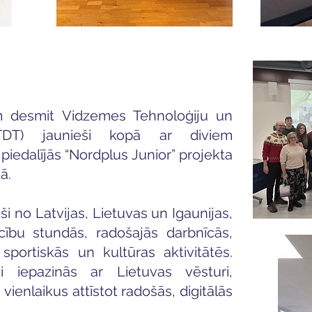
m desmit Vidzemes Tehnoloģiju un
TDT) jaunieši kopā ar diviem
iedalījās “Nordplus Junior” projekta
ā.
eši no Latvijas, Lietuvas un Igaunijas,
ācību stundās, radošajās darbnīcās,
sportiskās un kultūras aktivitātēs.
ni iepazinās ar Lietuvas vēsturi,
, vienlaikus attīstot radošās, digitālās