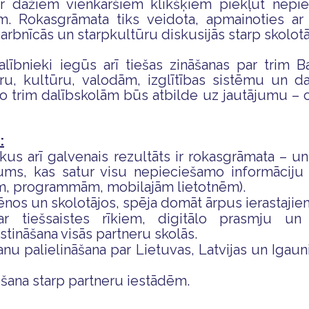
r dažiem vienkāršiem klikšķiem piekļūt nepiec
em. Rokasgrāmata tiks veidota, apmainoties a
darbnīcās un starpkultūru diskusijās starp skolot
lībnieki iegūs arī tiešas zināšanas par trim Ba
ūru, kultūru, valodām, izglītības sistēmu un d
o trim dalībskolām būs atbilde uz jautājumu – 
:
kus arī galvenais rezultāts ir rokasgrāmata – un
ms, kas satur visu nepieciešamo informāciju 
m, programmām, mobilajām lietotnēm).
nos un skolotājos, spēja domāt ārpus ierastajie
par tiešsaistes rīkiem, digitālo prasmju u
stināšana visās partneru skolās.
nu palielināšana par Lietuvas, Latvijas un Igauni
šana starp partneru iestādēm.