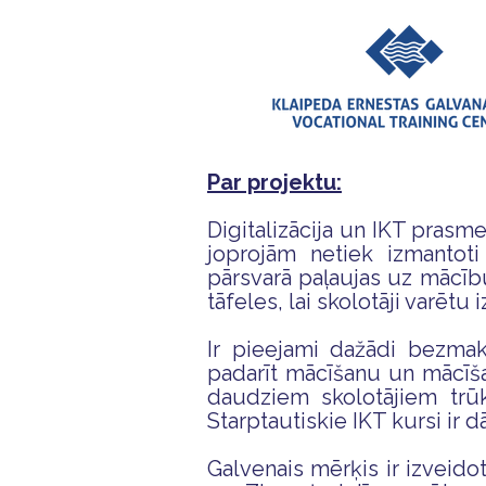
Par projektu:
Digitalizācija un IKT prasme
joprojām netiek izmantoti 
pārsvarā paļaujas uz mācību
tāfeles, lai skolotāji varēt
Ir pieejami dažādi bezmaks
padarīt mācīšanu un mācīša
daudziem skolotājiem trūk
Starptautiskie IKT kursi ir dā
Galvenais mērķis ir izveidot