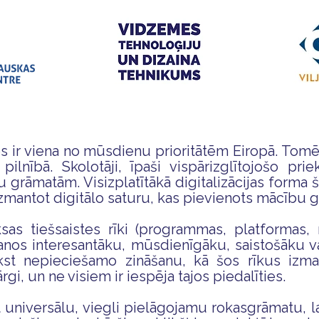
s ir viena no mūsdienu prioritātēm Eiropā. Tomēr 
pilnībā. Skolotāji, īpaši vispārizglītojošo pri
 grāmatām. Visizplatītākā digitalizācijas forma š
u izmantot digitālo saturu, kas pievienots mācību
as tiešsaistes rīki (programmas, platformas, m
nos interesantāku, mūsdienīgāku, saistošāku va
st nepieciešamo zināšanu, kā šos rīkus izman
rgi, un ne visiem ir iespēja tajos piedalīties.
 universālu, viegli pielāgojamu rokasgrāmatu, lai