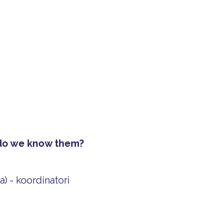
Audzēkņiem
Kas jauns?
 do we know them?
) - koordinatori