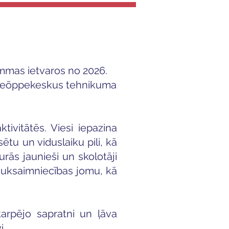
mmas ietvaros no 2026.
Kutseõppekeskus tehnikuma
ktivitātēs. Viesi iepazina
tu un viduslaiku pili, kā
urās jaunieši un skolotāji
auksaimniecības jomu, kā
tarpējo sapratni un ļāva
i.