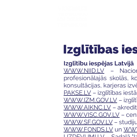
Mūsu sk
Izglītības i
Izglītību iespējas Latvijā
WWW.NIID.LV
– Nacionā
profesionālajās skolās, 
konsultācijas, karjeras izvē
PAKSE.LV
– izglītības ies
WWW.IZM.GOV.LV
– izglī
WWW.AIKNC.LV
– akredi
WWW.VISC.GOV.LV
– cent
WWW.SF.GOV.LV
– studij
WWW.FONDS.LV
un
WWW
UZDEVUMI.LV
– Sadaļā "I