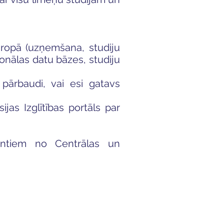
Eiropā (uzņemšana, studiju
onālas datu bāzes, studiju
pārbaudi, vai esi gatavs
jas Izglītības portāls par
entiem no Centrālas un