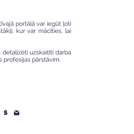
īvajā portālā var iegūt ļoti
kļi, kur var mācīties, lai
detalizēti uzskaitīti darba
 profesijas pārstāvim.