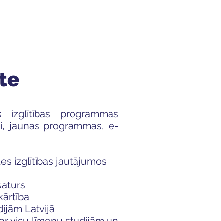
Audzēkņiem
Kas jauns?
ēte
 izglītības programmas
mi, jaunas programmas, e-
ātes izglītības jautājumos
saturs
kārtība
ijām Latvijā
par visu līmeņu studijām un