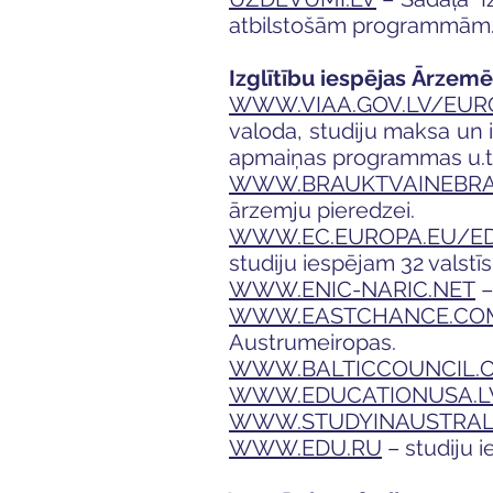
atbilstošām programmām
Izglītību iespējas Ārzem
WWW.VIAA.GOV.LV/EUR
valoda, studiju maksa un 
apmaiņas programmas u.tm
WWW.BRAUKTVAINEBRA
ārzemju pieredzei.
WWW.EC.EUROPA.EU/ED
studiju iespējam 32 valstīs
WWW.ENIC-NARIC.NET
–
WWW.EASTCHANCE.CO
Austrumeiropas.
WWW.BALTICCOUNCIL.
WWW.EDUCATIONUSA.L
WWW.STUDYINAUSTRALI
WWW.EDU.RU
– studiju i