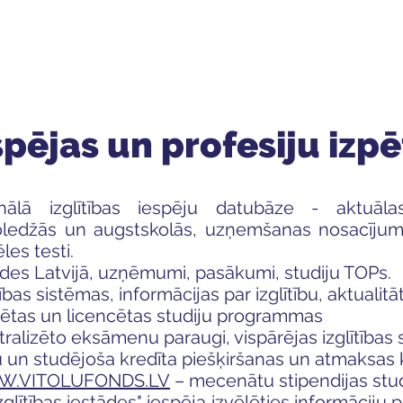
ola
Profesijas
Uzņemšana
Pieaugušajiem
espējas un profesiju izp
lā izglītības iespēju datubāze - aktuālas
koledžās un augstskolās, uzņemšanas nosacīju
les testi.
tādes Latvijā, uzņēmumi, pasākumi, studiju TOPs.
tības sistēmas, informācijas par izglītību, aktualit
tētas un licencētas studiju programmas
ralizēto eksāmenu paraugi, vispārējas izglītības 
u un studējoša kredīta piešķiršanas un atmaksas 
.VITOLUFONDS.LV
– mecenātu stipendijas stud
zglītības iestādes" iespēja izvēlēties informāciju 