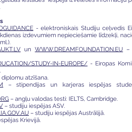
.
ēs
OGUIDANCE
- elektroniskais Studiju ceļvedis 
ikdienas izdevumiem nepieciešamie līdzekļi, naci
l.).
UKT.LV
un
WWW.DREAMFOUNDATION.EU
– 
UCATION/STUDY-IN-EUROPE/
- Eiropas Komisi
.
 diplomu atzīšana.
M
– stipendijas un karjeras iespējas stud
ORG
– angļu valodas testi: IELTS, Cambridge.
V
– studiju iespējas ASV.
A.GOV.AU
– studiju iespējas Austrālijā.
espējas Krievijā.