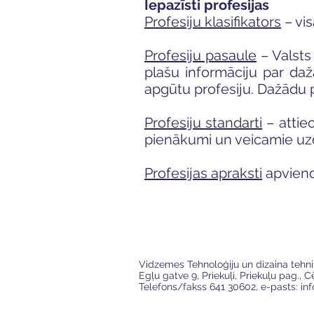
Iepazīsti profesijas
Profesiju klasifikators
– vi
Profesiju pasaule
– Valsts 
plašu informāciju par daž
apgūtu profesiju. Dažādu p
Profesiju standarti
– attiec
pienākumi un veicamie uzd
Profesijas apraksti
apvienot
VTDT
Vidzemes Tehnoloģiju un dizaina tehn
Egļu gatve 9, Priekuļi, Priekuļu pag., 
Telefons/fakss 641 30602, e-pasts:
in