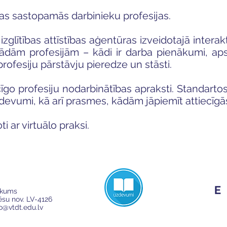
sas sastopamās darbinieku profesijas.
izglītības attīstības aģentūras izveidotajā interakt
ādām profesijām – kādi ir darba pienākumi, apstā
rofesiju pārstāvju pieredze un stāsti.
īgo profesiju nodarbinātības apraksti. Standartos 
evumi, kā arī prasmes, kādām jāpiemīt attiecīgās
i ar virtuālo praksi.
ikums
Cēsu nov. LV-4126
fo@vtdt.edu.lv