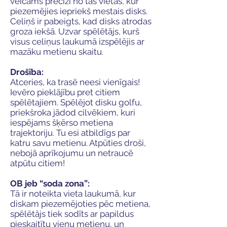
veicams precīzi no tās vietas, kur
piezemējies iepriekš mestais disks.
Celiņš ir pabeigts, kad disks atrodas
groza iekšā. Uzvar spēlētājs, kurš
visus celiņus laukumā izspēlējis ar
mazāku metienu skaitu.
Drošība:
Atceries, ka trasē neesi vienīgais!
Ievēro pieklājību pret citiem
spēlētajiem. Spēlējot disku golfu,
priekšroka jādod cilvēkiem, kuri
iespējams šķērso metiena
trajektoriju. Tu esi atbildīgs par
katru savu metienu. Atpūties droši,
nebojā aprīkojumu un netraucē
atpūtu citiem!
OB jeb “soda zona”:
Tā ir noteikta vieta laukumā, kur
diskam piezemējoties pēc metiena,
spēlētājs tiek sodīts ar papildus
pieskaitītu vienu metienu, un