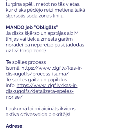
turpina spēli, metot no tās vietas,
kur disks pēdējo reizi metiena laikā
šķērsojis soda zonas līniju.
MANDO jeb "Obligāts"
Ja disks šķērso un apstājas aiz M
līnijas vai tiek aizmests garām
norādei pa nepareizo pusi, jādodas
uz DZ (drop zone).
Te spēles process
īsumā:
https://www.ldgf.lv/kas-ir-
diskugolfs/process-isuma/
Te spēles gaita un papildus
info:
https://www.ldgf.lv/kas-ir-
diskugolfs/detalizeta-speles-
norise/
Laukumā laipni aicināts ikviens
aktīva dzīvesveida piekritējs!
Adrese: