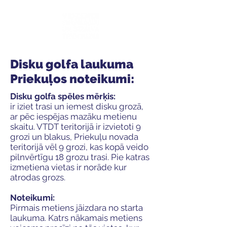
Disku golfa laukuma
Priekuļos noteikumi:
Disku golfa spēles mērķis:
ir iziet trasi un iemest disku grozā,
ar pēc iespējas mazāku metienu
skaitu. VTDT teritorijā ir izvietoti 9
grozi un blakus, Priekuļu novada
teritorijā vēl 9 grozi, kas kopā veido
pilnvērtīgu 18 grozu trasi. Pie katras
izmetiena vietas ir norāde kur
atrodas grozs.
Noteikumi:
Pirmais metiens jāizdara no starta
laukuma. Katrs nākamais metiens