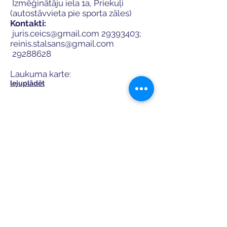
Izmēģinātāju iela 1a, Priekuļi
(autostāvvieta pie sporta zāles)
Kontakti:
juris.ceics@gmail.com
29393403
;
reinis.stalsans@gmail.com
29288628
Laukuma karte:
lejuplādēt