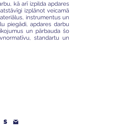
u, kā arī izpilda apdares
atstāvīgi izplānot veicamā
ateriālus, instrumentus un
ālu piegādi, apdares darbu
rīkojumus un pārbauda šo
būvnormatīvu, standartu un