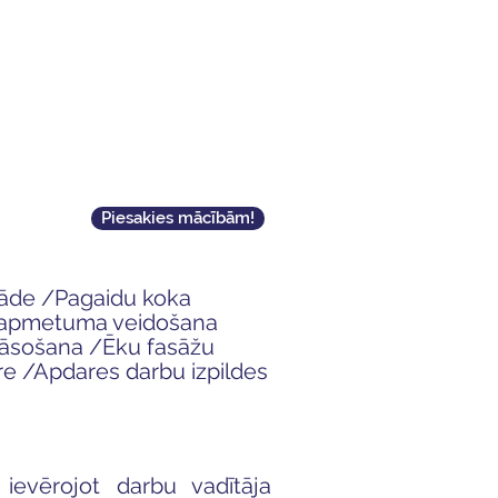
Piesakies mācībām!
rāde /
Pagaidu koka
 apmetuma veidošana
rāsošana /
Ēku fasāžu
re /
Apdares darbu izpildes
ievērojot darbu vadītāja