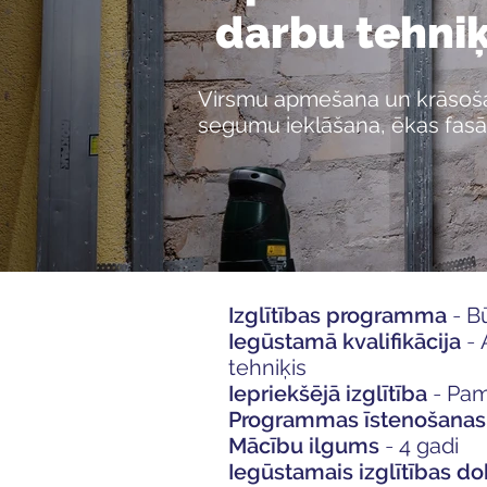
darbu tehniķ
Virsmu apmešana un krāsošan
segumu ieklāšana, ēkas fasā
Izglītības programma
-
B
Iegūstamā kvalifikācija
-
tehniķis
Iepriekšējā izglītība
-
Pama
Programmas īstenošanas
Mācību ilgums
-
4 gadi
Iegūstamais izglītības 