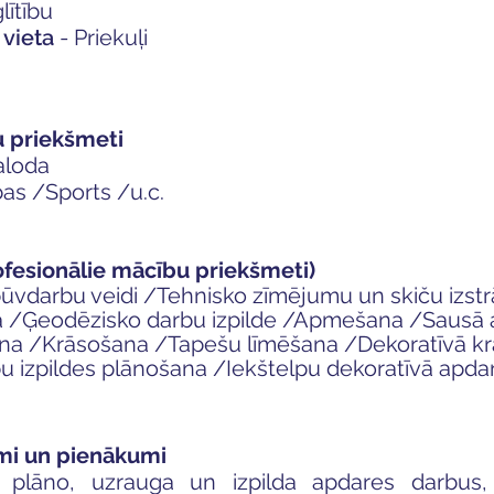
glītību
vieta
- Priekuļi
u priekšmeti
aloda
as /Sports /u.c.
ofesionālie mācību priekšmeti)
ūvdarbu veidi /
Tehnisko zīmējumu un skiču izst
a /
Ģeodēzisko darbu izpilde /
Apmešana /
Sausā
ana /
Krāsošana /
Tapešu līmēšana /
Dekoratīvā k
u izpildes plānošana /
Iekštelpu dekoratīvā apda
mi un pienākumi
 plāno, uzrauga un izpilda apdares darbus, 