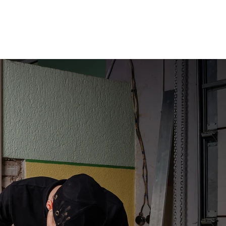
Audzēkņiem
Kas jauns?