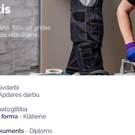
is
a, flīžu un grīdas
žu siltināšana
ūvdarbi
Apdares darbu
tizglītība
 forma
-
Klātiene
dokuments
-
Diploms