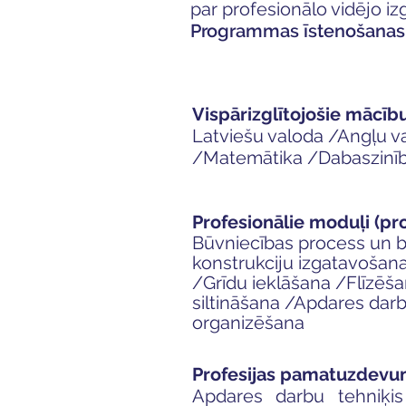
par profesionālo vidējo iz
Programmas īstenošanas 
Vispārizglītojošie mācīb
Latviešu valoda /Angļu v
/Matemātika /Dabaszinīb
Profesionālie moduļi (pr
Būvniecības process un b
konstrukciju izgatavošan
/
Grīdu ieklāšana /
Flīzēš
siltināšana /
Apdares darb
organizēšana
Profesijas pamatuzdevu
Apdares darbu tehniķis