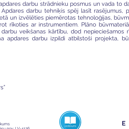
pdares darbu strādnieku posmus un vada to darb
 Apdares darbu tehniķis spēj lasīt rasējumus, p
ietā un izvēlēties piemērotas tehnoloģijas, būvm
prot rīkoties ar instrumentiem. Plāno būvmateri
 darbu veikšanas kārtību, dod nepieciešamos 
ina apdares darbu izpildi atbilstoši projekta, 
s”
ikums
Cēsu nov. LV-4126