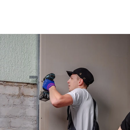
ola
Profesijas
Uzņemšana
Pieaugušajiem