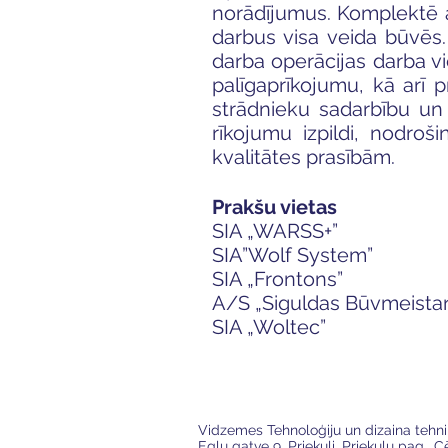
norādījumus. Komplektē a
darbus visa veida būvēs.
darba operācijas darba v
palīgaprīkojumu, kā arī 
strādnieku sadarbību un
rīkojumu izpildi, nodroš
kvalitātes prasībām.
Prakšu vietas
SIA „WARSS+”
SIA”Wolf System”
SIA „Frontons”
A/S „Siguldas Būvmeistar
SIA „Woltec”
VTDT
Vidzemes Tehnoloģiju un dizaina tehn
Egļu gatve 9, Priekuļi, Priekuļu pag., 