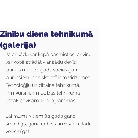
Zinību diena tehnikumā
(galerija)
Ja ar kādu var kopā pasmieties, ar viņu 
var kopā strādāt - ar šādu devīzi 
jaunais mācību gads sācies gan 
jauniešiem, gan skolotājiem Vidzemes 
Tehnoloģiju un dizaina tehnikumā. 
Pirmkursnieki mācības tehnikumā 
uzsāk pavisam 14 programmās!
Lai mums visiem šis gads gana 
smaidīgs, gana radošs un visādi citādi 
veiksmīgs!