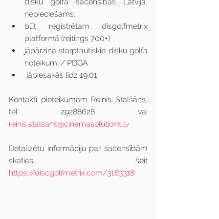
disku golfa sacensībās Latvijā, 
nepieciešams:
būt reģistrētam disgolfmetrix 
platformā (reitings 700+)
jāpārzina starptautiskie disku golfa 
noteikumi / PDGA
 jāpiesakās līdz 19.01.
Kontakti pieteikumam Reinis Stalšāns, 
tel 29288628 vai 
reinis.stalsans@cinemasolutions.lv
Detalizētu informāciju par sacensībām 
skaties šeit 
https://discgolfmetrix.com/3183318