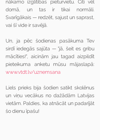
nākamo izglītības pieturvietu. Citi vēl 
domā, un tas ir tikai normāli. 
Svarīgākais — redzēt, sajust un saprast, 
vai šī vide ir savējā.
Un, ja pēc šodienas pasākuma Tev 
sirdī iedegās sajūta — "jā, šeit es gribu 
mācīties!", aicinām jau tagad aizpildīt 
pieteikuma anketu mūsu mājaslapā: 
www.vtdt.lv/uznemsana
Liels prieks bija šodien satikt skolēnus 
un viņu vecākus no dažādām Latvijas 
vietām. Paldies, ka atnācāt un padarījāt 
šo dienu īpašu!