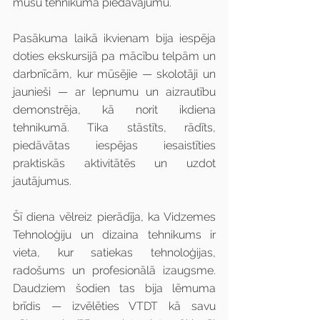
mūsu tehnikuma piedāvājumu.
Pasākuma laikā ikvienam bija iespēja 
doties ekskursijā pa mācību telpām un 
darbnīcām, kur mūsējie — skolotāji un 
jaunieši — ar lepnumu un aizrautību 
demonstrēja, kā norit ikdiena 
tehnikumā. Tika stāstīts, rādīts, 
piedāvātas iespējas iesaistīties 
praktiskās aktivitātēs un uzdot 
jautājumus.
Šī diena vēlreiz pierādīja, ka Vidzemes 
Tehnoloģiju un dizaina tehnikums ir 
vieta, kur satiekas tehnoloģijas, 
radošums un profesionālā izaugsme. 
Daudziem šodien tas bija lēmuma 
brīdis — izvēlēties VTDT kā savu 