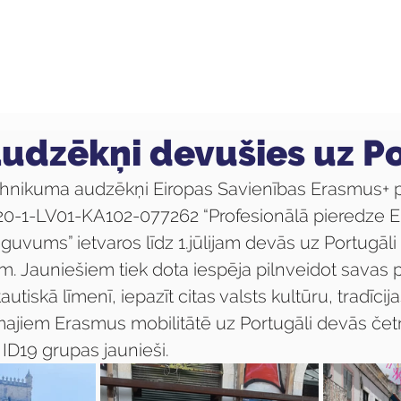
ola
Profesijas
Uzņemšana
Pieaugušajiem
udzēkņi devušies uz Po
tehnikuma audzēkņi Eiropas Savienības Erasmus+
020-1-LV01-KA102-077262 “Profesionālā pieredze E
uvums” ietvaros līdz 1.jūlijam devās uz Portugāli
m. Jauniešiem tiek dota iespēja pilnveidot savas 
tiskā līmenī, iepazīt citas valsts kultūru, tradīcija
majiem Erasmus mobilitātē uz Portugāli devās četr
i ID19 grupas jaunieši.