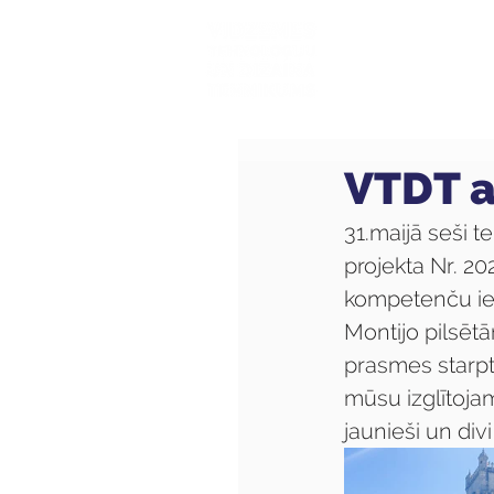
Mūsu sk
VTDT a
31.maijā seši 
projekta Nr. 2
kompetenču ieg
Montijo pilsētā
prasmes starptau
mūsu izglītoja
jaunieši un div