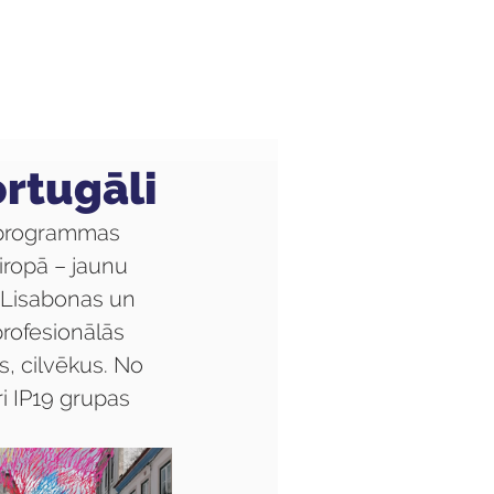
Audzēkņiem
Kas jauns?
rtugāli
 programmas 
iropā – jaunu 
 Lisabonas un 
profesionālās 
s, cilvēkus. No 
i IP19 grupas 