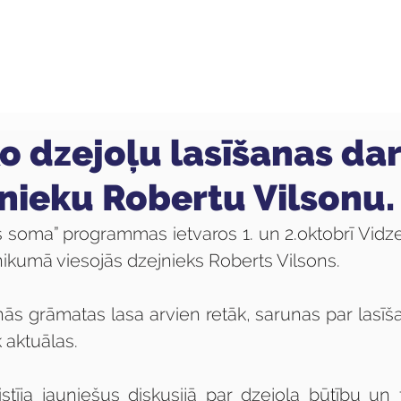
ola
Profesijas
Uzņemšana
Pieaugušajiem
ko dzejoļu lasīšanas da
jnieku Robertu Vilsonu.
as soma” programmas ietvaros 1. un 2.oktobrī Vidz
nikumā viesojās dzejnieks Roberts Vilsons.
nās grāmatas lasa arvien retāk, sarunas par lasīš
 aktuālas. 
istīja jauniešus diskusijā par dzejoļa būtību un 