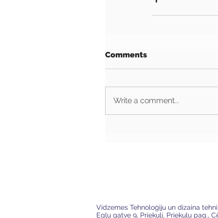
Comments
Write a comment...
VTDT
Vidzemes Tehnoloģiju un dizaina tehn
Egļu gatve 9, Priekuļi, Priekuļu pag., 