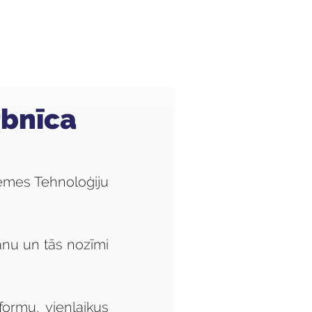
Audzēkņiem
Kas jauns?
rbnīca
emes Tehnoloģiju 
anu un tās nozīmi 
formu, vienlaikus 