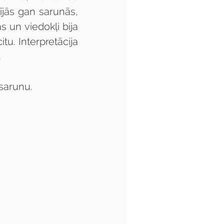
ījās gan sarunās, 
 un viedokļi bija 
itu. Interpretācija 
.
sarunu.