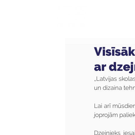
Mūsu sk
Visīsā
ar dze
„Latvijas skol
un dizaina teh
Lai arī mūsdie
joprojām paliek
Dzejnieks iesa