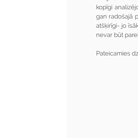
kopīgi analizēj
gan radošajā pr
atšķirīgi- jo īs
nevar būt parei
Pateicamies d