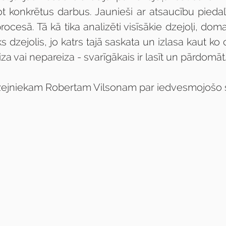
ot konkrētus darbus. Jaunieši ar atsaucību piedal
ocesā. Tā kā tika analizēti visīsākie dzejoļi, domas
āks dzejolis, jo katrs tajā saskata un izlasa kaut ko c
za vai nepareiza - svarīgākais ir lasīt un pārdomāt
zejniekam Robertam Vilsonam par iedvesmojošo 