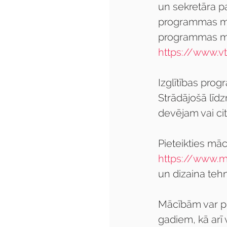
un sekretāra pa
programmas mo
programmas mod
https://www.vt
Izglītības pro
Strādājošā līdz
devējam vai cita
Pieteikties mā
https://www.m
un dizaina teh
Mācībām var pi
gadiem, kā arī