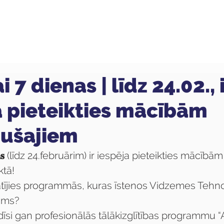
ola
Profesijas
Uzņemšana
Pieaugušajiem
i 7 dienas | līdz 24.02., 
a pieteikties mācībām
ušajiem
𝐬
 (līdz 24.februārim) ir iespēja pieteikties mācīb
ktā!
katījies programmās, kuras īstenos Vidzemes Tehno
ums?
īsi gan profesionālās tālākizglītības programmu “A