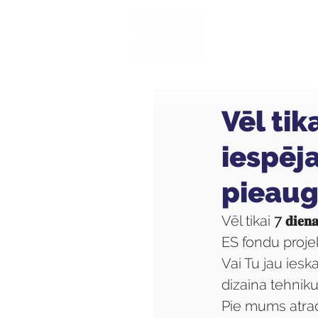
Mūsu sk
Vēl tika
iespēj
pieaug
Vēl tikai
 7 𝐝𝐢𝐞𝐧𝐚
ES fondu proje
Vai Tu jau ies
dizaina tehnik
Pie mums atrad