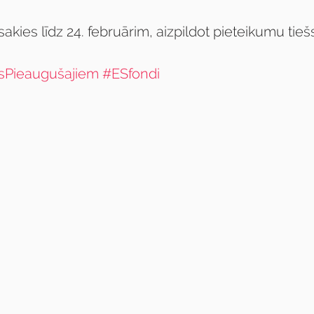
kies līdz 24. februārim, aizpildot pieteikumu tiešs
sPieaugušajiem
#ESfondi