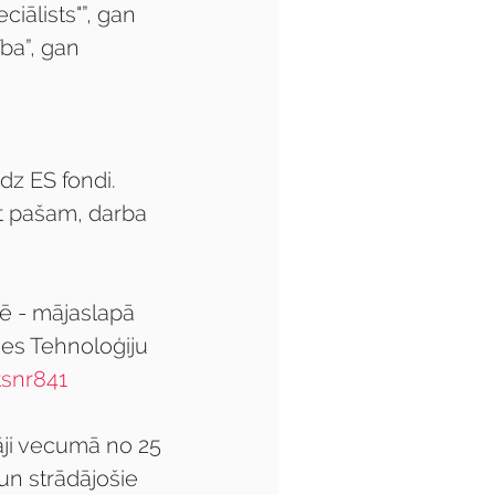
iālists"”, gan 
a”, gan 
z ES fondi. 
kt pašam, darba 
ē - mājaslapā 
mes Tehnoloģiju 
tsnr841
āji vecumā no 25 
un strādājošie 