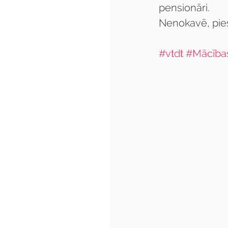
pensionāri.
Nenokavē, piesa
#vtdt
#Mācība