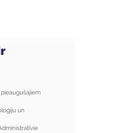
Audzēkņiem
Kas jauns?
ir
ām pieaugušajiem 
loģiju un 
dministratīvie 