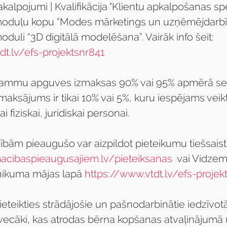
kalpojumi | Kvalifikācija "Klientu apkalpošanas spec
duļu kopu “Modes mārketings un uzņēmējdarbīb
uli “3D digitālā modelēšana”. Vairāk info šeit: 
dt.lv/efs-projektsnr841
grammu apguves izmaksas 90% vai 95% apmērā sed
maksājums ir tikai 10% vai 5%, kuru iespējams vei
i fiziskai, juridiskai personai.
cībām pieaugušo var aizpildot pieteikumu tiešsaist
acibaspieaugusajiem.lv/pieteiksanas
  vai Vidze
nikuma mājas lapā 
https://www.vtdt.lv/efs-projek
eteikties strādājošie un pašnodarbinātie iedzīvot
 vecāki, kas atrodas bērna kopšanas atvaļinājumā 