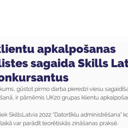
ola
Profesijas
Uzņemšana
Pieaugušajiem
lientu apkalpošanas
istes sagaida Skills La
onkursantus
ukums, gūstot pirmo darba pieredzi viesu sagaidīš
ēšanā, ir pārņēmis UK20 grupas klientu apkalpošan
ek SkillsLatvia 2022 “Datortīklu administrēšana” k
 laikā var parādīt teorētiskās zināšanas praksē.