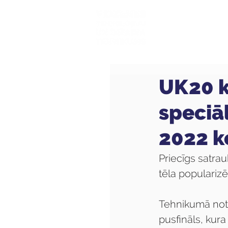
Mūsu sk
UK20 k
speciāl
2022 k
Priecīgs satra
tēla populariz
Tehnikumā noti
pusfināls, kura