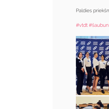
Paldies priekš
#vtdt
#šaubun