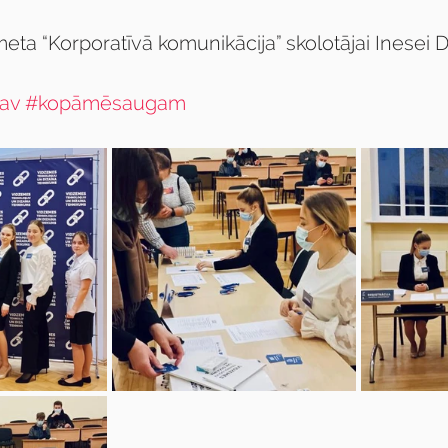
meta “Korporatīvā komunikācija” skolotājai Inesei
av
#kopāmēsaugam