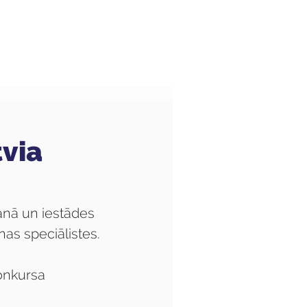
Audzēkņiem
Kas jauns?
tvia
anā un iestādes 
as speciālistes.
onkursa 