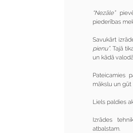
“Nezāle”
 piev
piederības me
Savukārt izrād
pienu”
. Tajā ti
un kādā valodā
Pateicamies p
mākslu un gūt 
Liels paldies a
Izrādes tehn
atbalstam.