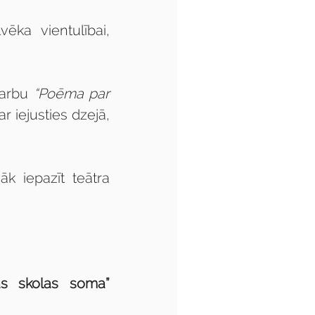
ka vientulībai, 
darbu 
“Poēma par 
r iejusties dzejā, 
k iepazīt teātra 
jas skolas soma”