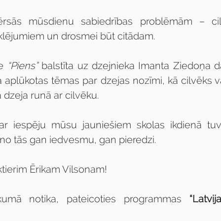
ērsās mūsdienu sabiedrības problēmām – cilvē
klējumiem un drosmei būt citādam.
e 
“Piens”
 balstīta uz dzejnieka Imanta Ziedoņa 
ka aplūkotas tēmas par dzejas nozīmi, kā cilvēks va
 dzeja runā ar cilvēku.
ar iespēju mūsu jauniešiem skolas ikdienā tuvā
no tās gan iedvesmu, gan pieredzi.
ktierim Ērikam Vilsonam!
ikumā notika, pateicoties programmas 
“Latvi