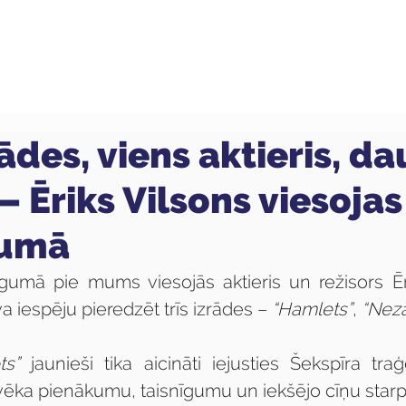
ola
Profesijas
Uzņemšana
Pieaugušajiem
rādes, viens aktieris, d
– Ēriks Vilsons viesojas
kumā
umā pie mums viesojās aktieris un režisors Ēri
 iespēju pieredzēt trīs izrādes – 
“Hamlets”
, 
“Nezā
ts”
 jaunieši tika aicināti iejusties Šekspīra tra
vēka pienākumu, taisnīgumu un iekšējo cīņu starp