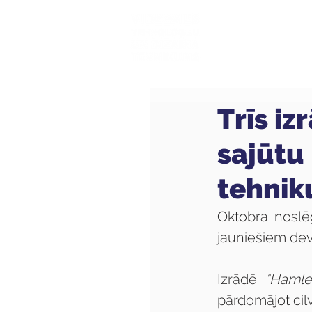
Mūsu sk
Trīs iz
sajūtu 
tehni
Oktobra noslēg
jauniešiem deva
Izrādē 
“Hamle
pārdomājot cil