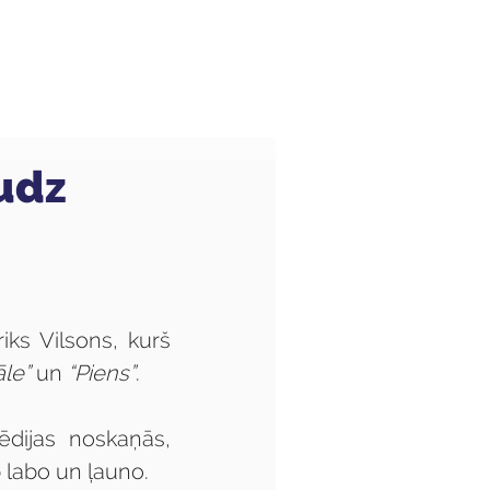
Audzēkņiem
Kas jauns?
audz
ks Vilsons, kurš 
le”
 un 
“Piens”
.
ģēdijas noskaņās, 
 labo un ļauno.