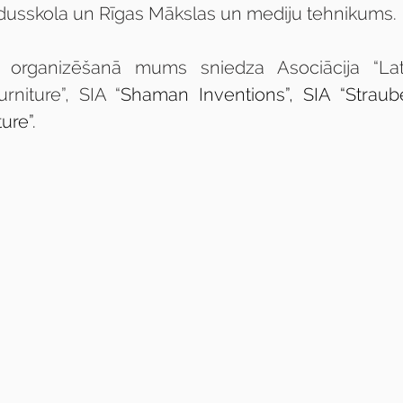
idusskola un Rīgas Mākslas un mediju tehnikums.
u organizēšanā mums sniedza Asociācija “Latv
niture”, SIA “
Shaman Inventions”, SIA “Straubek
ure”.