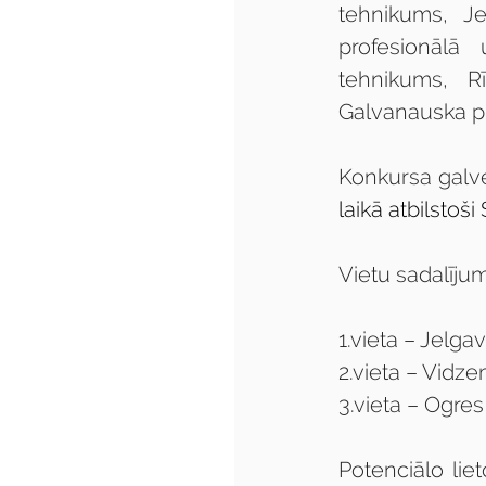
tehnikums, Je
profesionālā 
tehnikums, R
Galvanauska pro
Konkursa galv
laikā atbilstoš
Vietu sadalīj
1.vieta – Jelga
2.vieta – Vidz
3.vieta – Ogre
Potenciālo lie