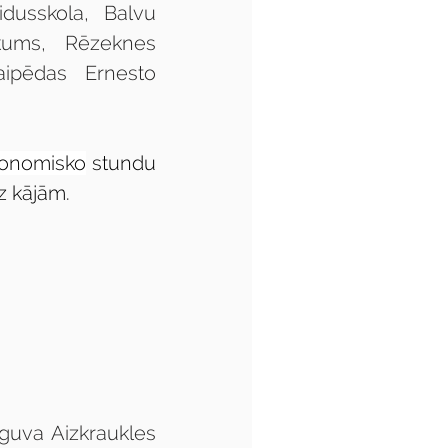
dusskola, Balvu 
ikums, Rēzeknes 
pēdas Ernesto 
tronomisko
 stundu 
uz kājām.
guva Aizkraukles 