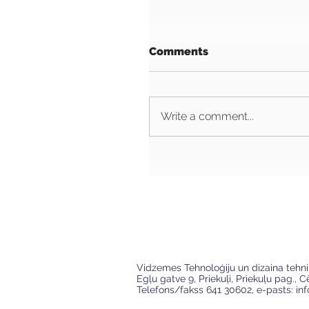
Comments
Write a comment...
VTDT
Vidzemes Tehnoloģiju un dizaina tehn
Egļu gatve 9, Priekuļi, Priekuļu pag., 
Telefons/fakss 641 30602, e-pasts:
in