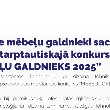
ola
Profesijas
Uzņemšana
Pieaugušajiem
e mēbeļu galdnieki sa
tarptautiskajā konkur
ĻU GALDNIEKS 2025”
 Vidzemes Tehnoloģiju un dizaina tehniku
s profesionālās meistarības konkurss “MĒBEĻU GA
 bija pieteikušas 9 profesionālās izglītības skolas:
oloģiju un dizaina tehnikums, Kuldīgas Tehnolo