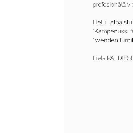
profesionālā v
Lielu atbalst
“Kampenuss fur
“Wenden furnit
Liels PALDIES!