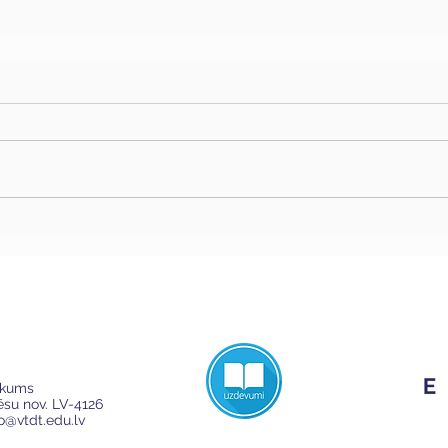
ikums
Cēsu nov. LV-4126
fo@vtdt.edu.lv