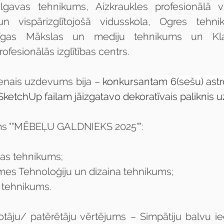
lgavas tehnikums, Aizkraukles profesionālā vi
un vispārizglītojošā vidusskola, Ogres tehn
īgas Mākslas un mediju tehnikums un Klai
fesionālās izglītības centrs. 
enais uzdevums bija – 
konkursantam
 6(sešu) as
i SketchUp failam jāizgatavo dekoratīvais paliknis 
ums ""MĒBEĻU GALDNIEKS 2025"":
vas tehnikums;
emes Tehnoloģiju un dizaina tehnikums;
s tehnikums.
totāju/ patērētāju vērtējums – Simpātiju balvu ie