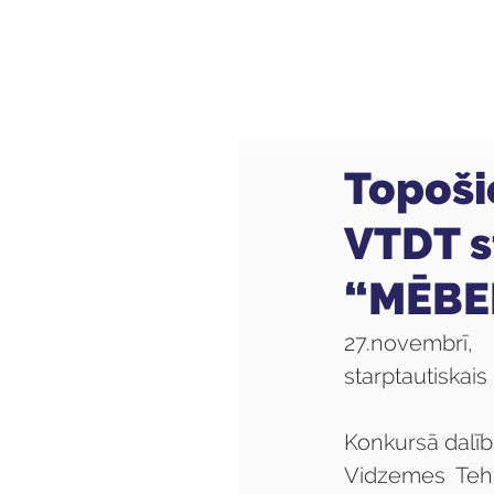
Mūsu sk
Topoši
VTDT s
“MĒBE
27.novembrī,
starptautiskai
Konkursā dalību
Vidzemes Tehn