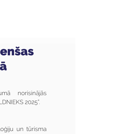
Audzēkņiem
Kas jauns?
cenšas
sā
mā norisinājās 
LDNIEKS 2025”.
ģiju un tūrisma 