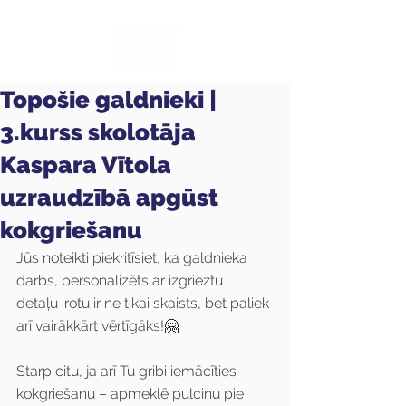
Topošie galdnieki |
3.kurss skolotāja
Kaspara Vītola
uzraudzībā apgūst
kokgriešanu
Jūs noteikti piekritīsiet, ka galdnieka 
darbs, personalizēts ar izgrieztu 
detaļu-rotu ir ne tikai skaists, bet paliek 
arī vairākkārt vērtīgāks!🤗
Starp citu, ja arī Tu gribi iemācīties 
kokgriešanu – apmeklē pulciņu pie 