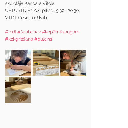
skolotāja Kaspara Vītola 
CETURTDIENĀS, plkst. 15:30 -20:30, 
VTDT Cēsīs, 116.kab.
#vtdt
#šaubunav
#kopāmēsaugam
#kokgriešana
#pulciņš