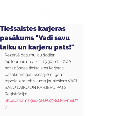
Tiešsaistes karjeras
pasākums "Vadi savu
laiku un karjeru pats!"
Rezervē datumu jau šodien!
24. februārī no plkst. 15:30 līdz 17:00 
norisināsoes tiešsaistes karjeras 
pasākums gan esošajiem, gan 
topošajiem tehnikuma jauniešiem VADI 
SAVU LAIKU UN KARJERU PATS!
Reģistrācija:  
https://forms.gle/9HJ5Z9RskMwmriD7
7