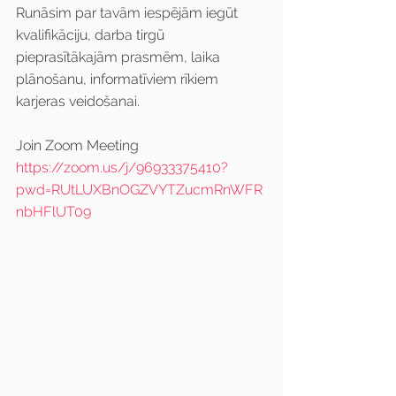
Runāsim par tavām iespējām iegūt 
kvalifikāciju, darba tirgū 
pieprasītākajām prasmēm, laika 
plānošanu, informatīviem rīkiem 
karjeras veidošanai.
Join Zoom Meeting
https://zoom.us/j/96933375410?
pwd=RUtLUXBnOGZVYTZucmRnWFR
nbHFlUT09