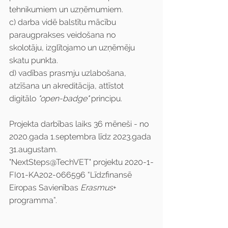
tehnikumiem un uzņēmumiem.
c) darba vidē balstītu mācību 
paraugprakses veidošana no 
skolotāju, izglītojamo un uzņēmēju 
skatu punkta.
d) vadības prasmju uzlabošana, 
atzīšana un akreditācija, attīstot 
digitālo 
"open-badge" 
principu.
Projekta darbības laiks 36 mēneši - no 
2020.gada 1.septembra līdz 2023.gada 
31.augustam. 
"NextSteps@TechVET" projektu 2020-1-
FI01-KA202-066596 “Līdzfinansē 
Eiropas Savienības 
Erasmus
+ 
programma”.