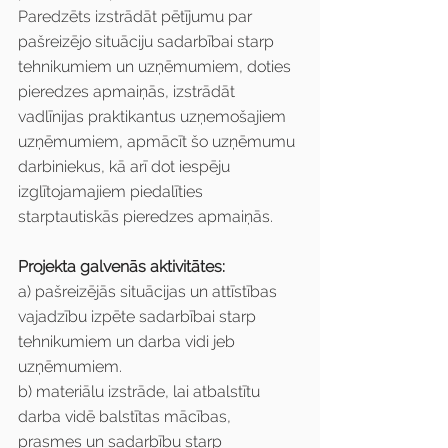
Paredzēts izstrādāt pētījumu par 
pašreizējo situāciju sadarbībai starp 
tehnikumiem un uzņēmumiem, doties 
pieredzes apmaiņās, izstrādāt 
vadlīnijas praktikantus uzņemošajiem 
uzņēmumiem, apmācīt šo uzņēmumu 
darbiniekus, kā arī dot iespēju 
izglītojamajiem piedalīties 
starptautiskās pieredzes apmaiņās.
Projekta galvenās aktivitātes:
a) pašreizējās situācijas un attīstības 
vajadzību izpēte sadarbībai starp 
tehnikumiem un darba vidi jeb 
uzņēmumiem.
b) materiālu izstrāde, lai atbalstītu 
darba vidē balstītas mācības, 
prasmes un sadarbību starp 