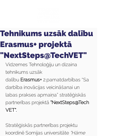
Tehnikums uzsāk dalību
Erasmus+ projektā
"NextSteps@TechVET"
Vidzemes Tehnoloģiju un dizaina 
tehnikums uzsāk 
dalību 
Erasmus+
 2.pamatdarbības “Sa
darbība inovācijas veicināšanai un 
labas prakses apmaiņa” stratēģiskās 
partnerības projektā 
"
NextSteps@Tech
VET".
Stratēģiskās partnerības projektu 
koordinē Somijas universitāte 
"Häme 