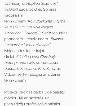
University of Applied Sciences" 
(HAMK)
, sadarbojoties Somijas 
vadošajam 
tehnikumam 
"Koulutuskuntayhtymä 
Tavastia" un "Kouvola Region 
Vocational College" (KSAO)
, Igaunijas 
partneriem - tehnikumam 
"Tallinna 
Lasnamäe Mehaanikakool"
, 
Nīderlandes tehniskajai 
skolai 
"Stichting voor Christelijk 
beroepsonderwijs en volwassen 
educatie Friesland/Flevoland"
 un 
Vidzemes Tehnoloģiju un dizaina 
tehnikumam.
Projekts veicinās darba vidē balstītu 
mācību, kā arī skolotāju un 
pasniedzēju profesionālo attīstību. 