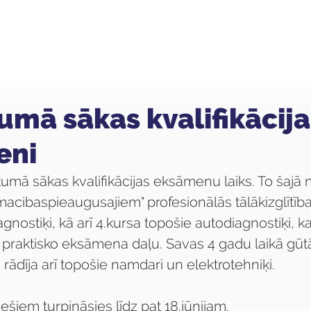
ola
Profesijas
Uzņemšana
Pieaugušajiem
umā sākas kvalifikācija
eni
umā sākas kvalifikācijas eksāmenu laiks. To šajā 
acibaspieaugusajiem" profesionālās tālākizglītī
gnostiķi, kā arī 4.kursa topošie autodiagnostiķi, k
n praktisko eksāmena daļu. Savas 4 gadu laikā gū
ādīja arī topošie namdari un elektrotehniķi. 
šiem turpināsies līdz pat 18.jūnijam. 