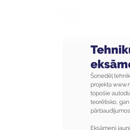
Mūsu sk
Tehnik
eksām
Šonedēļ tehnik
projekta www.m
topošie autodia
teorētisko, ga
pārbaudījumos r
Eksāmeni jaunie