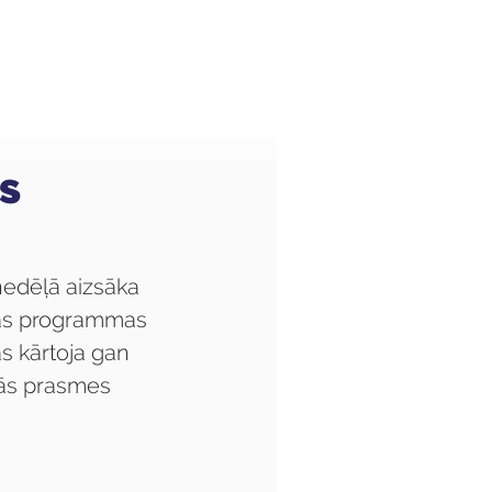
Audzēkņiem
Kas jauns?
s
nedēļā aizsāka 
bas programmas 
as kārtoja gan 
tās prasmes 