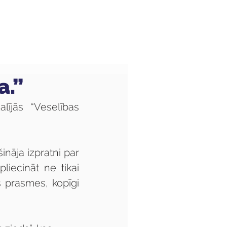
Audzēkņiem
Kas jauns?
a.”
ījās “Veselības 
nāja izpratni par 
iecināt ne tikai 
 prasmes, kopīgi 