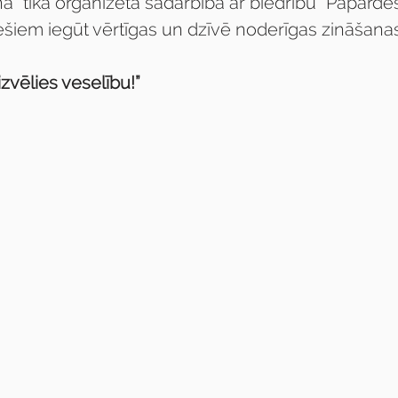
a” tika organizēta sadarbībā ar biedrību “Papardes
iešiem iegūt vērtīgas un dzīvē noderīgas zināšanas
 izvēlies veselību!”