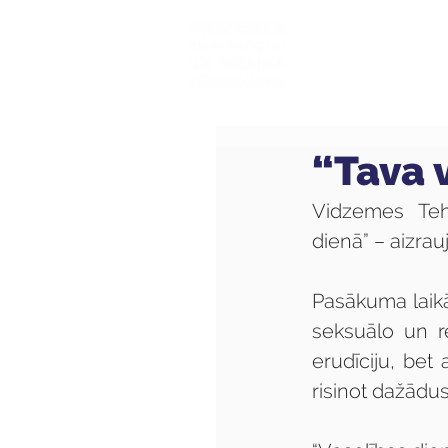
Mūsu sk
“Tava v
Vidzemes Tehn
dienā” – aizra
Pasākuma laikā
seksuālo un re
erudīciju, bet
risinot dažād