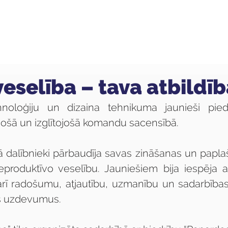
ola
Profesijas
Uzņemšana
Pieaugušajiem
eselība – tava atbildīb
oloģiju un dizaina tehnikuma jaunieši piedal
ujošā un izglītojošā komandu sacensībā.
 dalībnieki pārbaudīja savas zināšanas un paplaši
produktīvo veselību. Jauniešiem bija iespēja apl
 arī radošumu, atjautību, uzmanību un sadarbības
us uzdevumus.