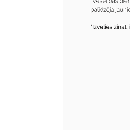
“Veselības dien
palīdzēja jaun
“Izvēlies zināt,