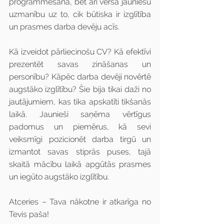
programmēšanā, bet arī vērsa jauniešu 
uzmanību uz to, cik būtiska ir izglītība 
un prasmes darba devēju acīs.
Kā izveidot pārliecinošu CV? Kā efektīvi 
prezentēt savas zināšanas un 
personību? Kāpēc darba devēji novērtē 
augstāko izglītību? Šie bija tikai daži no 
jautājumiem, kas tika apskatīti tikšanās 
laikā. Jaunieši saņēma vērtīgus 
padomus un piemērus, kā sevi 
veiksmīgi pozicionēt darba tirgū un 
izmantot savas stiprās puses, tajā 
skaitā mācību laikā apgūtās prasmes 
un iegūto augstāko izglītību.
Atceries – Tava nākotne ir atkarīga no 
Tevis paša! 