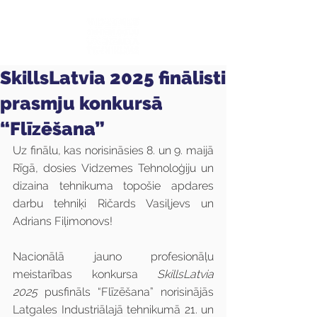
SkillsLatvia 2025 finālisti
prasmju konkursā
“Flīzēšana”
Uz finālu, kas norisināsies 8. un 9. maijā 
Rīgā, dosies Vidzemes Tehnoloģiju un 
dizaina tehnikuma topošie apdares 
darbu tehniķi Ričards Vasiļjevs un 
Adrians Fiļimonovs!
Nacionālā jauno profesionāļu 
meistarības konkursa 
SkillsLatvia 
2025
 pusfināls “Flīzēšana” norisinājās 
Latgales Industriālajā tehnikumā 21. un 