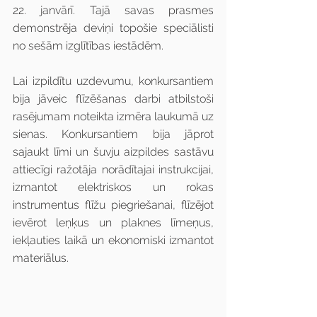
22. janvārī. Tajā savas prasmes 
demonstrēja deviņi topošie speciālisti 
no sešām izglītības iestādēm.
Lai izpildītu uzdevumu, konkursantiem 
bija jāveic flīzēšanas darbi atbilstoši 
rasējumam noteikta izmēra laukumā uz 
sienas. Konkursantiem bija jāprot 
sajaukt līmi un šuvju aizpildes sastāvu 
attiecīgi ražotāja norādītajai instrukcijai, 
izmantot elektriskos un rokas 
instrumentus flīžu piegriešanai, flīzējot 
ievērot leņķus un plaknes līmeņus, 
iekļauties laikā un ekonomiski izmantot 
materiālus.