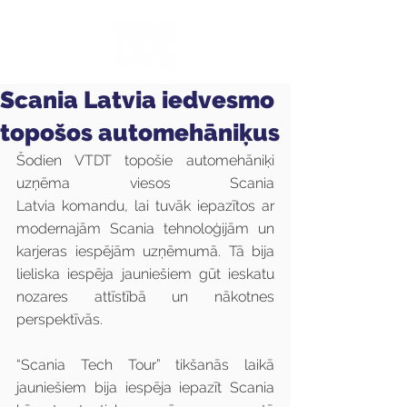
Scania Latvia iedvesmo
topošos automehāniķus
Šodien VTDT topošie automehāniķi 
uzņēma viesos Scania 
Latvia komandu, lai tuvāk iepazītos ar 
modernajām Scania tehnoloģijām un 
karjeras iespējām uzņēmumā. Tā bija 
lieliska iespēja jauniešiem gūt ieskatu 
nozares attīstībā un nākotnes 
perspektīvās.
“Scania Tech Tour” tikšanās laikā 
jauniešiem bija iespēja iepazīt Scania 