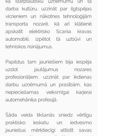
kā starptautisku uzņēmumu un tā 
darba kultūru, uzzināt par ilgtspējas 
virzieniem un nākotnes tehnoloģijām 
transporta nozarē, kā arī klātienē 
apskatīt elektrisko Scania kravas 
automobili, izpētot tā uzbūvi un 
tehniskos risinājumus.
Papildus tam jauniešiem bija iespēja 
uzdot jautājumus nozares 
profesionāļiem, uzzināt par ikdienas 
darbu uzņēmumā un prasībām, kas 
nepieciešamas veiksmīgai karjerai 
automehāniķa profesijā.
Šāda veida tikšanās sniedz vērtīgu 
praktisko ieskatu un iedvesmo 
jauniešus mērķtiecīgi attīstīt savas 